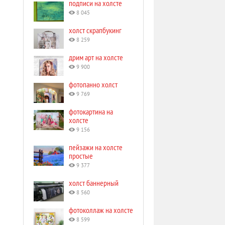
подписи на холсте
8 045
холст скрапбукинг
8 259
дрим арт на холсте
9 900
фотопанно холст
9 769
фотокартина на
холсте
9 156
пейзажи на холсте
простые
9 377
холст баннерный
8 560
фотоколлаж на холсте
8 599