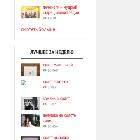
печенеги и мудрый
старец иллюстрации
4 038
смотеть больше
ЛУЧШЕЕ ЗА НЕДЕЛЮ
холст маленький
10 060
холст эпитеты
8 983
кожаный холст
8 502
девушка на холсте
сидит
10 454
холст рыбалка