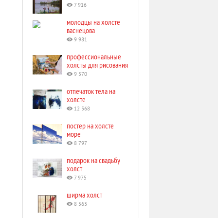
7 916
молодцы на холсте
васнецова
9 981
профессиональные
холсты для рисования
9 570
отпечаток тела на
холсте
12 368
постер на холсте
море
8 797
подарок на свадьбу
холст
7 975
ширма холст
8 563