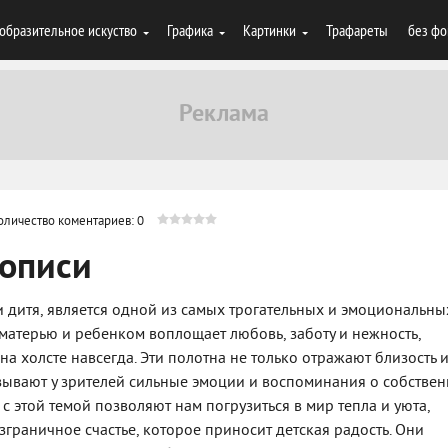
образительное искуство
Графика
Картинки
Трафареты
без фо
оличество коментариев: 0
вописи
 дитя, является одной из самых трогательных и эмоциональны
матерью и ребенком воплощает любовь, заботу и нежность,
а холсте навсегда. Эти полотна не только отражают близость 
ызывают у зрителей сильные эмоции и воспоминания о собстве
с этой темой позволяют нам погрузиться в мир тепла и уюта,
зграничное счастье, которое приносит детская радость. Они