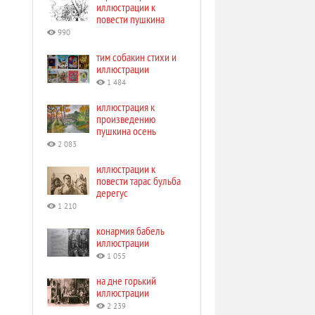
иллюстрации к
повести пушкина
990
тим собакин стихи и
иллюстрации
1 484
иллюстрация к
произведению
пушкина осень
2 083
иллюстрации к
повести тарас бульба
дерегус
1 210
конармия бабель
иллюстрации
1 055
на дне горький
иллюстрации
2 239