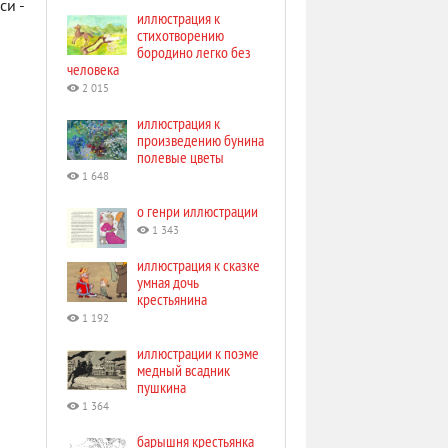
си -
иллюстрация к
стихотворению
бородино легко без
человека
2 015
иллюстрация к
произведению бунина
полевые цветы
1 648
о генри иллюстрации
1 343
иллюстрация к сказке
умная дочь
крестьянина
1 192
иллюстрации к поэме
медный всадник
пушкина
1 364
барышня крестьянка