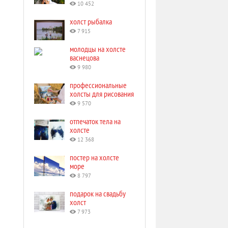
10 452
холст рыбалка
7 915
молодцы на холсте
васнецова
9 980
профессиональные
холсты для рисования
9 570
отпечаток тела на
холсте
12 368
постер на холсте
море
8 797
подарок на свадьбу
холст
7 973