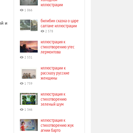
иллюстрации
1 066
билибин сказка о царе
ий и
салтане иллюстрации
2 578
иллюстрация к
стихотворению утес
лермонтова
2 531
иллюстрации к
рассказу русские
женщины
1 759
иллюстрация к
стихотворению
зеленый шум
1 346
иллюстрация к
стихотворению жук
агнии барто