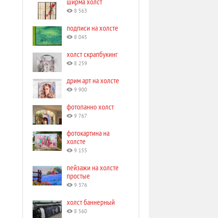
ширма холст
8 563
подписи на холсте
8 045
холст скрапбукинг
8 259
дрим арт на холсте
9 900
фотопанно холст
9 767
фотокартина на
холсте
9 155
пейзажи на холсте
простые
9 376
холст баннерный
8 560