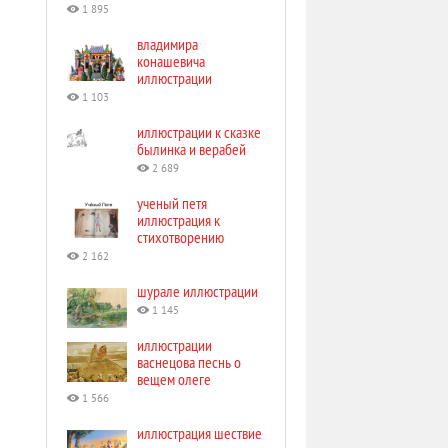
1 895
владимира
конашевича
иллюстрации
1 103
иллюстрации к сказке
былинка и верабей
2 689
ученый петя
иллюстрация к
стихотворению
2 162
шурале иллюстрации
1 145
иллюстрации
васнецова песнь о
вещем олеге
1 566
иллюстрация шествие