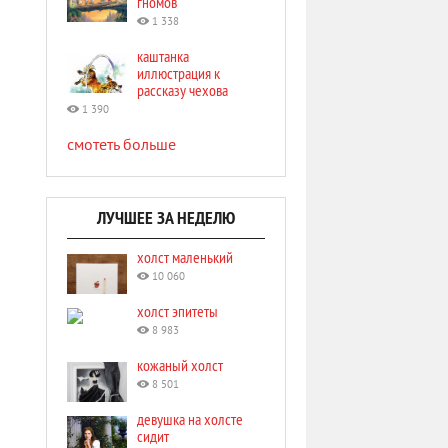
гномов
1 338
каштанка
иллюстрация к
рассказу чехова
1 390
смотеть больше
ЛУЧШЕЕ ЗА НЕДЕЛЮ
холст маленький
10 060
холст эпитеты
8 983
кожаный холст
8 501
девушка на холсте
сидит