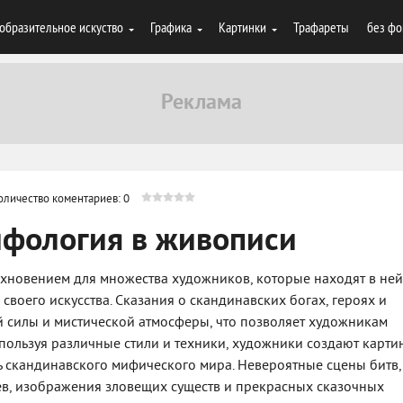
образительное искуство
Графика
Картинки
Трафареты
без фо
оличество коментариев: 0
ифология в живописи
хновением для множества художников, которые находят в ней
своего искусства. Сказания о скандинавских богах, героях и
й силы и мистической атмосферы, что позволяет художникам
спользуя различные стили и техники, художники создают карти
ь скандинавского мифического мира. Невероятные сцены битв,
ев, изображения зловещих существ и прекрасных сказочных