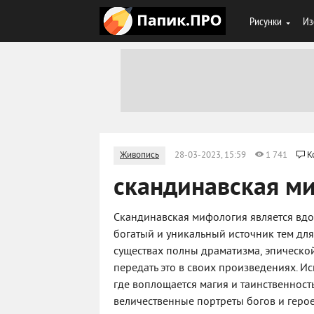
Рисунки
Из
Живопись
28-03-2023, 15:59
1 741
К
скандинавская м
Скандинавская мифология является вдо
богатый и уникальный источник тем для 
существах полны драматизма, эпическо
передать это в своих произведениях. И
где воплощается магия и таинственност
величественные портреты богов и геро