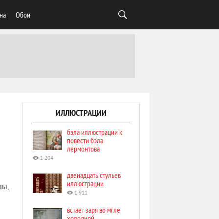
на
Обои
ИЛЛЮСТРАЦИИ
бэла иллюстрации к
повести бэла
лермонтова
1 204
двенадцать стульев
иллюстрации
ны,
1 911
встает заря во мгле
холодной