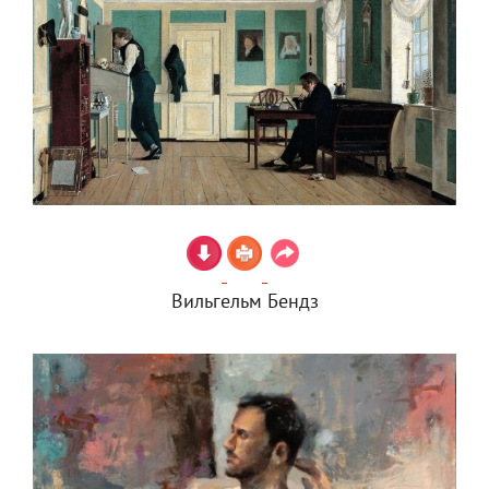
Вильгельм Бендз