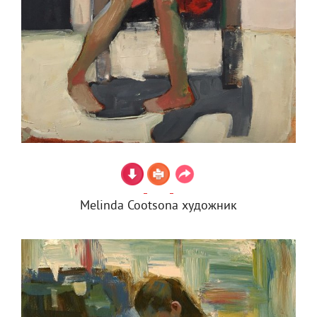
Melinda Cootsona художник