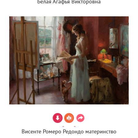
Белая Агафья Викторовна
Висенте Ромеро Редондо материнство