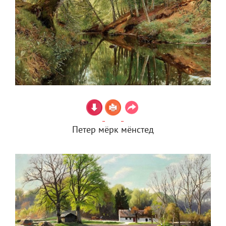
Петер мёрк мёнстед