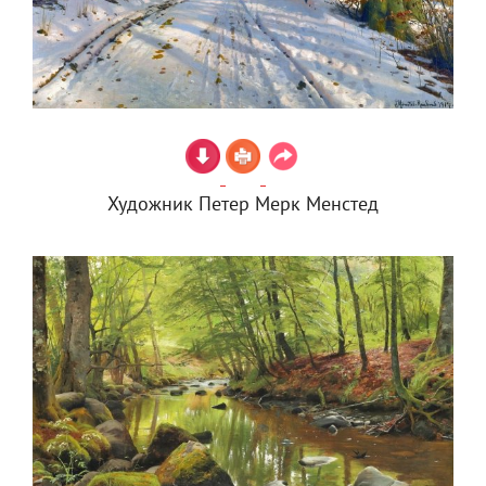
Художник Петер Мерк Менстед