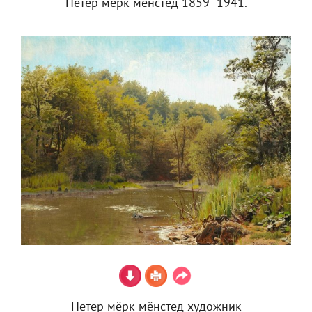
Петер мёрк мёнстед 1859 -1941.
Петер мёрк мёнстед художник