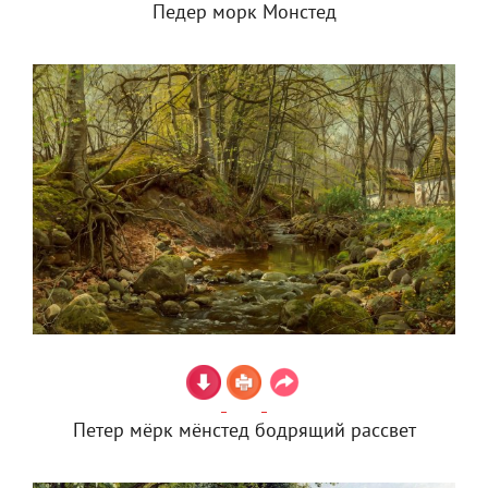
Педер морк Монстед
Петер мёрк мёнстед бодрящий рассвет