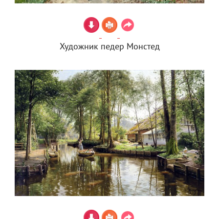
Художник педер Монстед