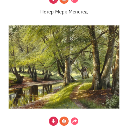
Петер Мерк Менстед