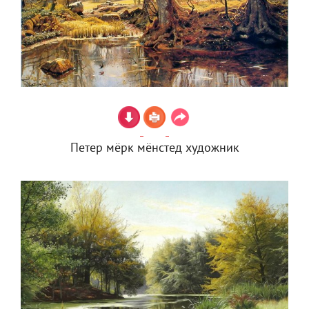
Петер мёрк мёнстед художник