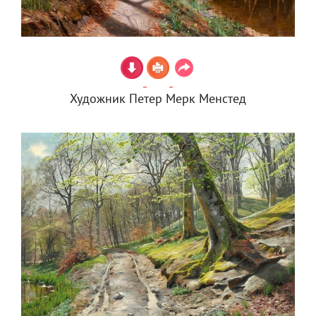
Художник Петер Мерк Менстед