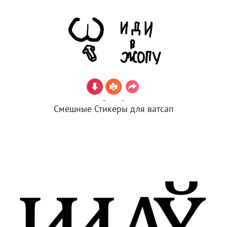
Смешные Стикеры для ватсап