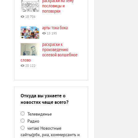
раскраски на тему
пословицы и
поговорки
18 704
арты тока бока
15 195
раскраски к
произведению
осеевой волшебное
слово
20 122
Откуда вы узнаете о
новостях чаще всего?
Телевиденье
Радио
читаю Новостные
сайты(рбк, риа, коммерсантъ и