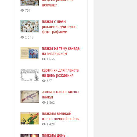
девушке
757
плакат с днем
рождения учителю с
фотографиями
1 545
плакат на тему канада
на английском
1 636
картинки для плаката
на день рождения
627
автомат калашникова
плакат
2 862
плакаты великой
отечественной войны
1 428
плакаты день