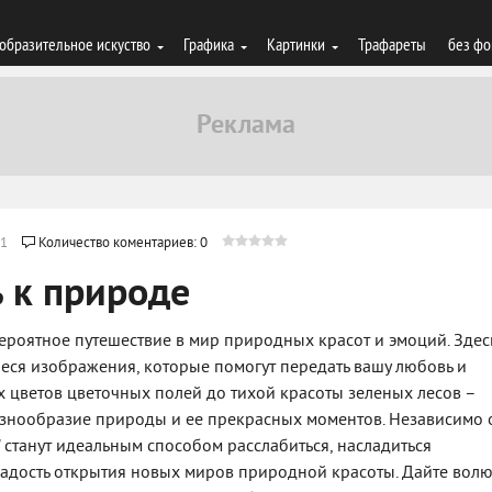
образительное искуство
Графика
Картинки
Трафареты
без фо
1
Количество коментариев: 0
 к природе
вероятное путешествие в мир природных красот и эмоций. Здес
ся изображения, которые помогут передать вашу любовь и
х цветов цветочных полей до тихой красоты зеленых лесов –
знообразие природы и ее прекрасных моментов. Независимо 
" станут идеальным способом расслабиться, насладиться
 радость открытия новых миров природной красоты. Дайте вол