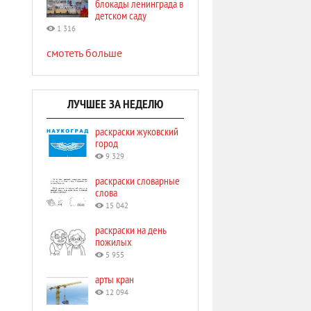
блокады ленинграда в
детском саду
1 316
смотеть больше
ЛУЧШЕЕ ЗА НЕДЕЛЮ
раскраски жуковский
город
9 329
раскраски словарные
слова
15 042
раскраски на день
пожилых
5 955
арты кран
12 094