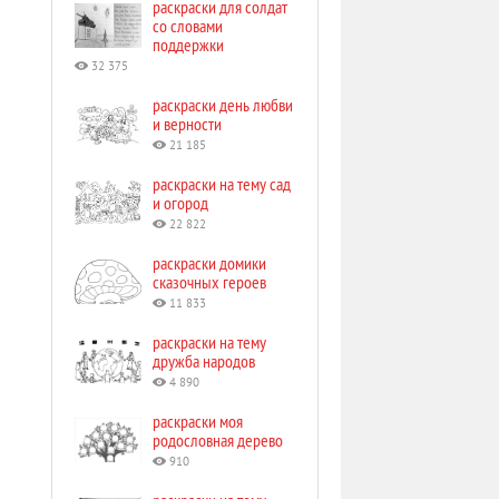
раскраски для солдат
со словами
поддержки
32 375
раскраски день любви
и верности
21 185
раскраски на тему сад
и огород
22 822
раскраски домики
сказочных героев
11 833
раскраски на тему
дружба народов
4 890
раскраски моя
родословная дерево
910