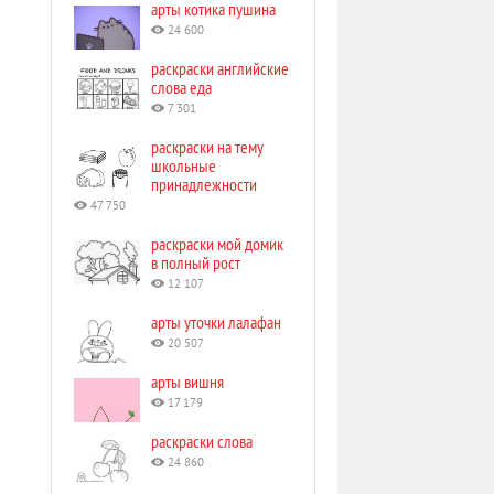
арты котика пушина
24 600
раскраски английские
слова еда
7 301
раскраски на тему
школьные
принадлежности
47 750
раскраски мой домик
в полный рост
12 107
арты уточки лалафан
20 507
арты вишня
17 179
раскраски слова
24 860