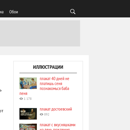
на
Обои
ИЛЛЮСТРАЦИИ
плакат 40 дней не
платишь сеня
познакомься баба
ь
пеня
1 178
плакат достоевский
от
892
плакат с вкусняшками
ю
на день рождения