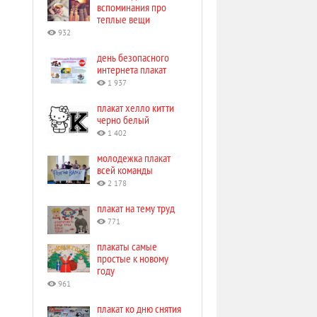
вспоминания про
теплые вещи
932
день безопасного
интернета плакат
1 937
плакат хелло китти
черно белый
1 402
молодежка плакат
всей команды
2 178
плакат на тему труд
771
плакаты самые
простые к новому
году
961
плакат ко дню снятия