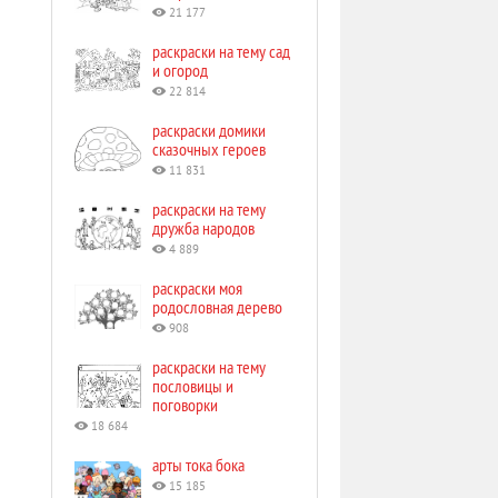
21 177
раскраски на тему сад
и огород
22 814
раскраски домики
сказочных героев
11 831
раскраски на тему
дружба народов
4 889
раскраски моя
родословная дерево
908
раскраски на тему
пословицы и
поговорки
18 684
арты тока бока
15 185