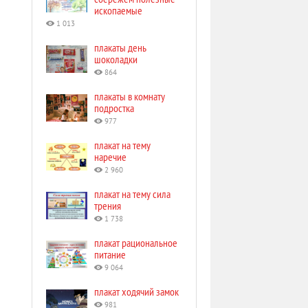
ископаемые
1 013
плакаты день
шоколадки
864
плакаты в комнату
подростка
977
плакат на тему
наречие
2 960
плакат на тему сила
трения
1 738
плакат рациональное
питание
9 064
плакат ходячий замок
981