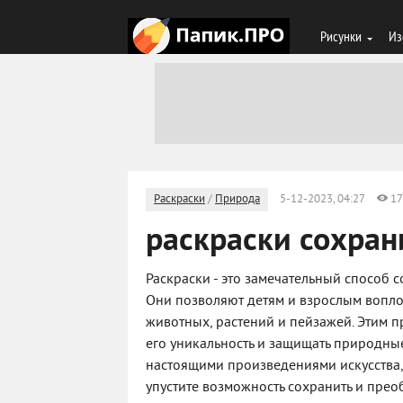
Рисунки
Из
Раскраски
/
Природа
5-12-2023, 04:27
17
раскраски сохра
Раскраски - это замечательный способ 
Они позволяют детям и взрослым вопл
животных, растений и пейзажей. Этим 
его уникальность и защищать природные
настоящими произведениями искусства,
упустите возможность сохранить и прео