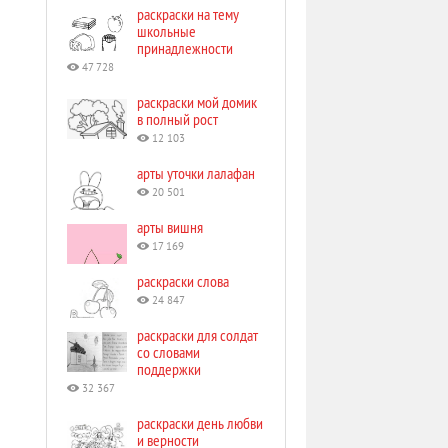
раскраски на тему
школьные
принадлежности
47 728
раскраски мой домик
в полный рост
12 103
арты уточки лалафан
20 501
арты вишня
17 169
раскраски слова
24 847
раскраски для солдат
со словами
поддержки
32 367
раскраски день любви
и верности