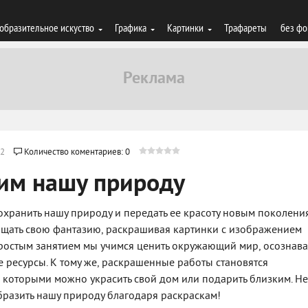
образительное искуство
Графика
Картинки
Трафареты
без фо
2
Количество коментариев: 0
ним нашу природу
сохранить нашу природу и передать ее красоту новым поколени
ощать свою фантазию, раскрашивая картинки с изображением
простым занятием мы учимся ценить окружающий мир, осознава
 ресурсы. К тому же, раскрашенные работы становятся
 которыми можно украсить свой дом или подарить близким. Не
бразить нашу природу благодаря раскраскам!