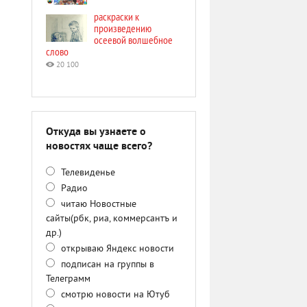
раскраски к
произведению
осеевой волшебное
слово
20 100
Откуда вы узнаете о
новостях чаще всего?
Телевиденье
Радио
читаю Новостные
сайты(рбк, риа, коммерсантъ и
др.)
открываю Яндекс новости
подписан на группы в
Телеграмм
смотрю новости на Ютуб