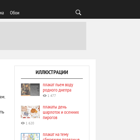
на
Обои
ИЛЛЮСТРАЦИИ
плакат пьем воду
родного днепра
1 477
ям.
плакаты день
шарлоток и осенних
ть
пирогов
1 620
плакат на тему
сбережем полезные