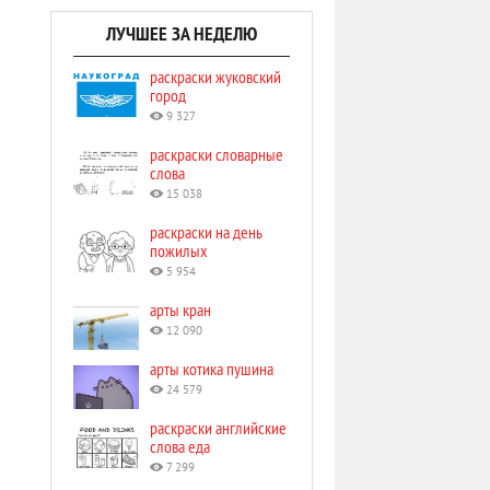
ЛУЧШЕЕ ЗА НЕДЕЛЮ
раскраски жуковский
город
9 327
раскраски словарные
слова
15 038
раскраски на день
пожилых
5 954
арты кран
12 090
арты котика пушина
24 579
раскраски английские
слова еда
7 299