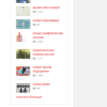
аштанга йога плакат
4 129
плакат коронавирус
687
плакат лимфатическая
система
1 888
патриотические
плакаты россии
1 172
плакат против
терроризма
2 396
плакат рокки
865
смотеть больше