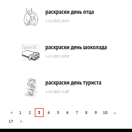
раскраски день отца
1-12-2023, 10:55
1
321
0
раскраски день шоколада
1-12-2023, 10:58
568
0
раскраски день туриста
1-12-2023, 11:00
360
0
...
<
1
2
3
4
5
6
7
8
9
10
17
>