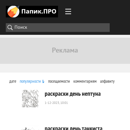
дате
популярности
посещаемости
комментариям
алфавиту
раскраски день нептуна
1-12-2023, 10:01
1
090
0
раскраски день танкиста