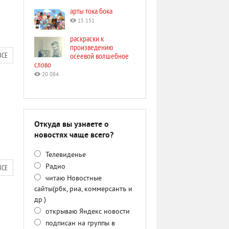
арты тока бока
15 151
раскраски к
произведению
ВСЕ
осеевой волшебное
слово
20 084
Откуда вы узнаете о
новостях чаще всего?
Телевиденье
Радио
ВСЕ
читаю Новостные
сайты(рбк, риа, коммерсантъ и
др.)
открываю Яндекс новости
подписан на группы в