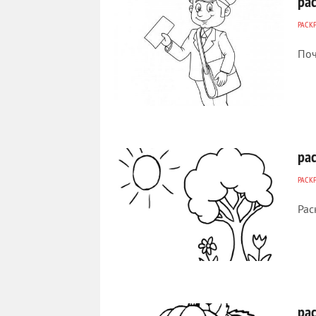
ра
РАСК
Поч
407
0
ра
РАСК
Рас
357
0
ра