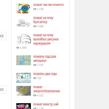
плакат чистая планета
1 130
плакат на тему
бухгалтер
2 688
плакат на тему
ВСЕ
волейбол рисунок
карандашом
1 083
плакаты пдд для
автошкол
7 753
плакаты два года
725
плакат
ВСЕ
энергосбережение
4 322
плакат монстр хай
1 126