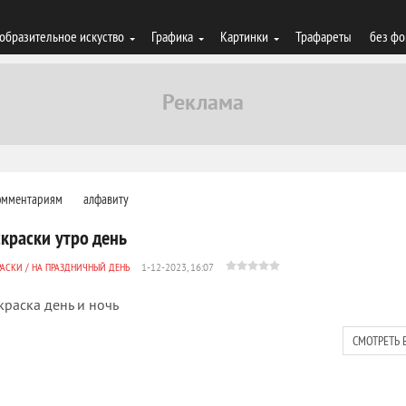
образительное искуство
Графика
Картинки
Трафареты
без фо
омментариям
алфавиту
скраски утро день
РАСКИ
/
НА ПРАЗДНИЧНЫЙ ДЕНЬ
1-12-2023, 16:07
краска день и ночь
СМОТРЕТЬ 