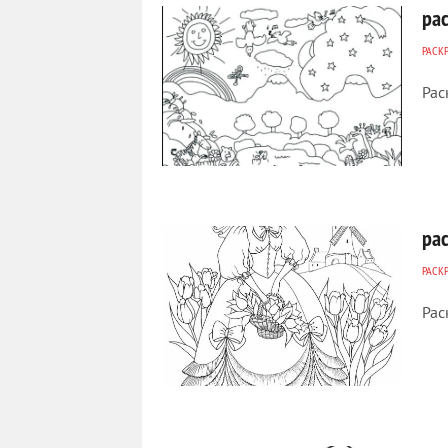
ра
РАСК
Рас
543
0
ра
РАСК
Рас
484
0