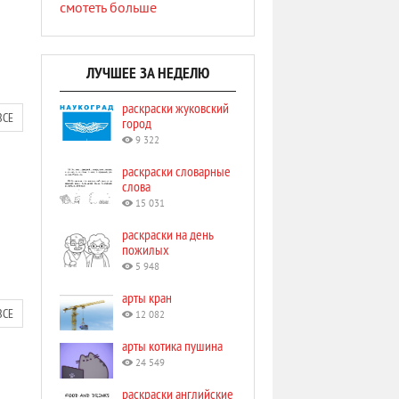
смотеть больше
ЛУЧШЕЕ ЗА НЕДЕЛЮ
раскраски жуковский
ВСЕ
город
9 322
раскраски словарные
слова
15 031
раскраски на день
пожилых
5 948
арты кран
ВСЕ
12 082
арты котика пушина
24 549
раскраски английские