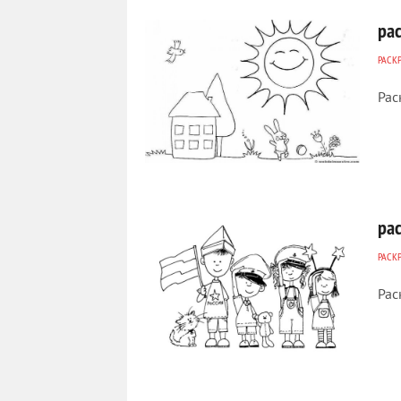
ра
РАСК
Рас
375
0
ра
РАСК
Рас
601
0