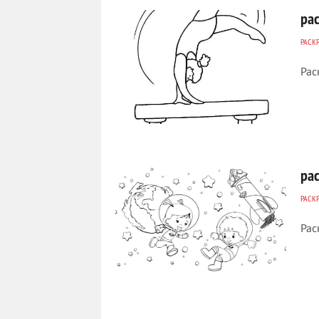
ра
РАСК
Рас
322
0
ра
РАСК
Рас
376
0