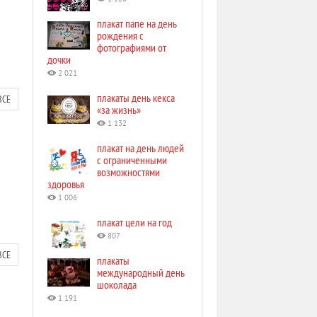
плакат папе на день
рождения с
фотографиями от
дочки
2 021
плакаты день кекса
ВСЕ
«за жизнь»
1 132
плакат на день людей
с ограниченными
возможностями
здоровья
1 006
плакат цели на год
807
ВСЕ
плакаты
международный день
шоколада
1 191