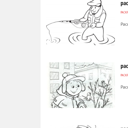
ра
РАСК
Рас
648
0
ра
РАСК
Рас
350
0