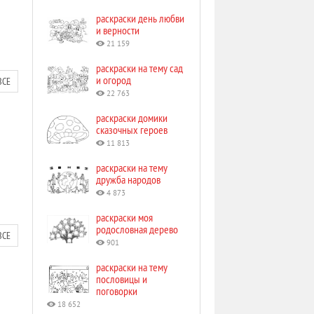
раскраски день любви
и верности
21 159
раскраски на тему сад
и огород
ВСЕ
22 763
раскраски домики
сказочных героев
11 813
раскраски на тему
дружба народов
4 873
раскраски моя
родословная дерево
ВСЕ
901
раскраски на тему
пословицы и
поговорки
18 652