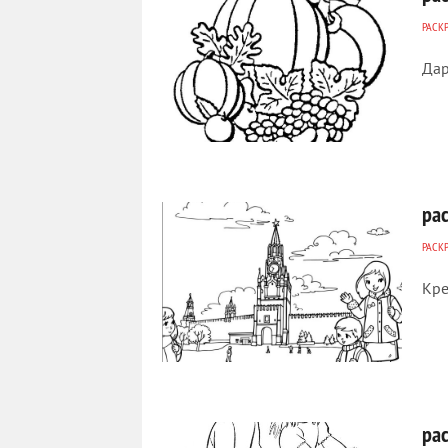
РАСК
Дар
392
0
ра
РАСК
Кре
327
0
ра