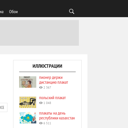
на
Обои
ИЛЛЮСТРАЦИИ
пионер держи
дистанцию плакат
2 367
польский плакат
1 048
ВСЕ
плакаты на день
республики казахстан
6 511