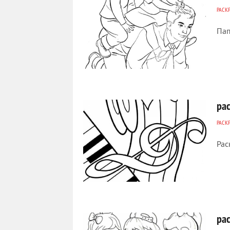
РАСК
Пап
368
0
ра
РАСК
Рас
457
0
рас