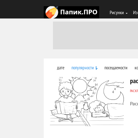
Рисунки
Из
дате
популярности
посещаемости
к
ра
РАСК
Рас
267
0