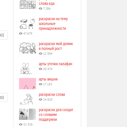
слова еда
7 286
раскраски на тему
школьные
принадлежности
47 679
ВСЕ
раскраски мой домик
в полный рост
12 094
арты уточки лалафан
20 476
арты вишня
17 163
раскраски слова
ВСЕ
24 820
раскраски для солдат
со словами
поддержки
32 358