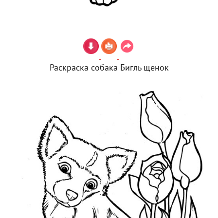
Раскраска собака Бигль щенок