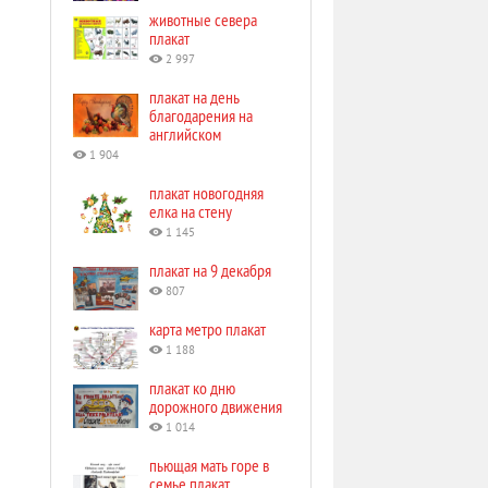
животные севера
плакат
2 997
плакат на день
благодарения на
английском
1 904
плакат новогодняя
елка на стену
1 145
плакат на 9 декабря
807
карта метро плакат
1 188
плакат ко дню
дорожного движения
1 014
пьющая мать горе в
семье плакат