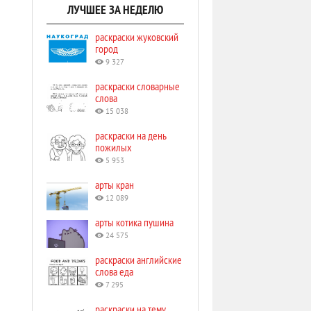
ЛУЧШЕЕ ЗА НЕДЕЛЮ
раскраски жуковский
город
9 327
раскраски словарные
слова
15 038
раскраски на день
пожилых
5 953
арты кран
12 089
арты котика пушина
24 575
раскраски английские
слова еда
7 295
раскраски на тему