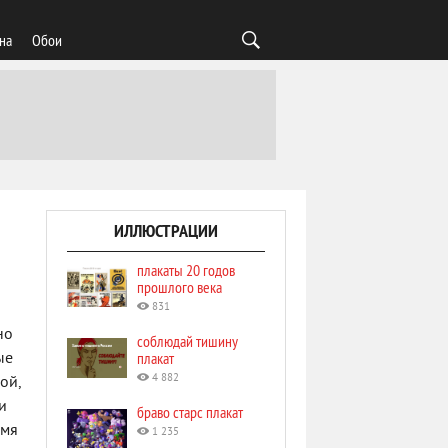
на
Обои
ИЛЛЮСТРАЦИИ
плакаты 20 годов
прошлого века
831
но
соблюдай тишину
плакат
ые
4 882
ой,
и
браво старс плакат
емя
1 235