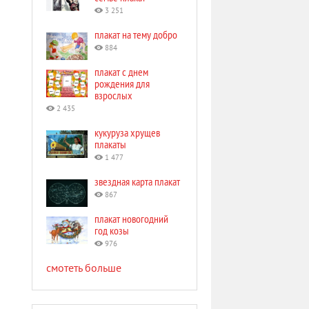
3 251
плакат на тему добро
884
плакат с днем
рождения для
взрослых
2 435
кукуруза хрущев
плакаты
1 477
звездная карта плакат
867
плакат новогодний
год козы
976
смотеть больше