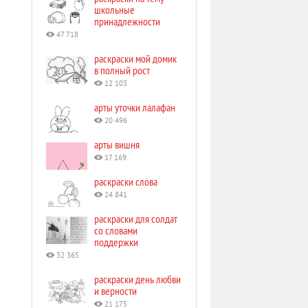
школьные
принадлежности
47 718
раскраски мой домик
в полный рост
12 103
арты уточки лалафан
20 496
арты вишня
17 169
раскраски слова
24 841
раскраски для солдат
со словами
поддержки
32 365
раскраски день любви
и верности
21 175