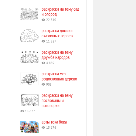
раскраски на тему сад
и огород
22 810
раскраски домики
сказочных героев
11 827
раскраски на тему
дружба народов
4 889
раскраски моя
родословная дерево
908
раскраски на тему
пословицы и
поговорки
18 677
арты тока бока
15 176