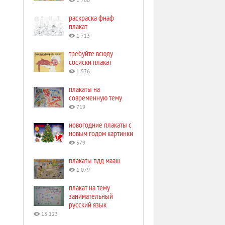
1 760
раскраска фнаф
плакат
1 713
требуйте всюду
сосиски плакат
1 576
плакаты на
современную тему
719
новогодние плакаты с
новым годом картинки
579
плакаты пдд мааш
1 079
плакат на тему
занимательный
русский язык
13 123