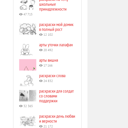
школьные
принадлежности
47 715
раскраски мой домик
в полный рост
12 102
арты уточки лалафан
20 492
арты вишня
17 166
раскраски слова
24 832
раскраски для солдат
со словами
поддержки
32 365
раскраски день любви
и верности
21 172