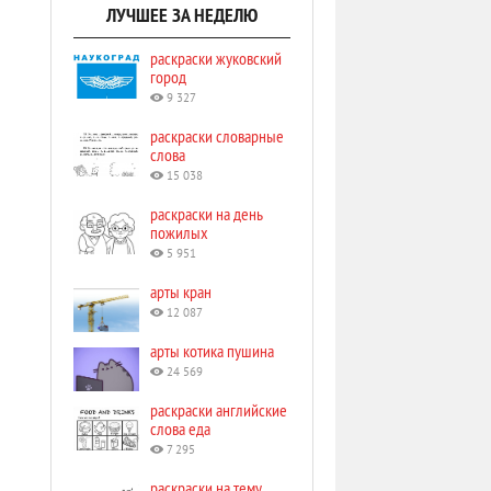
ЛУЧШЕЕ ЗА НЕДЕЛЮ
раскраски жуковский
город
9 327
раскраски словарные
слова
15 038
раскраски на день
пожилых
5 951
арты кран
12 087
арты котика пушина
24 569
раскраски английские
слова еда
7 295
раскраски на тему