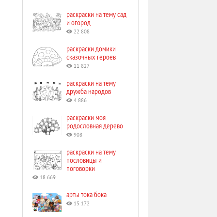
раскраски на тему сад
и огород
22 808
раскраски домики
сказочных героев
11 827
раскраски на тему
дружба народов
4 886
раскраски моя
родословная дерево
908
раскраски на тему
пословицы и
поговорки
18 669
арты тока бока
15 172