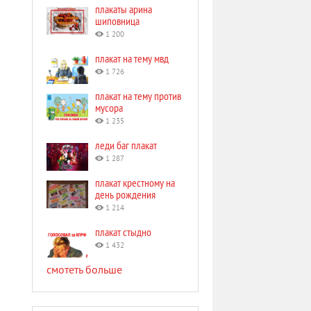
плакаты арина
шиповница
1 200
плакат на тему мвд
1 726
плакат на тему против
мусора
1 235
леди баг плакат
1 287
плакат крестному на
день рождения
1 214
плакат стыдно
1 432
смотеть больше