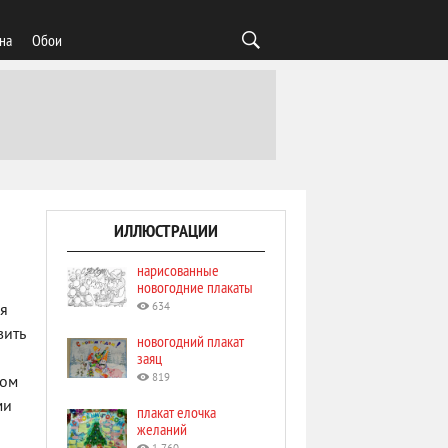
на
Обои
ИЛЛЮСТРАЦИИ
нарисованные
новогодние плакаты
634
ая
вить
новогодний плакат
заяц
819
ком
ми
плакат елочка
желаний