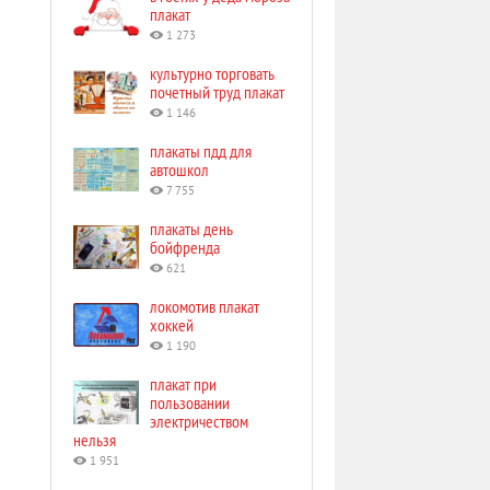
плакат
1 273
культурно торговать
почетный труд плакат
1 146
плакаты пдд для
автошкол
7 755
плакаты день
бойфренда
621
локомотив плакат
хоккей
1 190
плакат при
пользовании
электричеством
нельзя
1 951