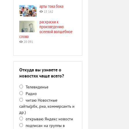
арты тока бока
15 162
раскраски к
произведению
осеевой волшебное
слово
20 091
Откуда вы узнаете о
новостях чаще всего?
Телевиденье
Радио
читаю Новостные
сайты(рбк, риа, коммерсантъ и
др.)
открываю Яндекс новости
подписан на группы в