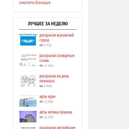
смотеть больше
ЛУЧШЕЕ ЗА НЕДЕЛЮ
раскраски жуковский
город
9 323
раскраски словарные
слова
15 034
раскраски на день
пожилых
5 949
арты кран
12 086
арты котика пушина
24 559
раскраски английские