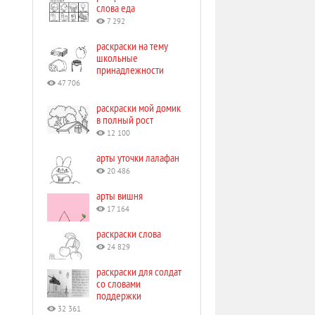
слова еда
7 292
раскраски на тему
школьные
принадлежности
47 706
раскраски мой домик
в полный рост
12 100
арты уточки лалафан
20 486
арты вишня
17 164
раскраски слова
24 829
раскраски для солдат
со словами
поддержки
32 361