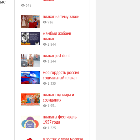
рые
648
плакат на тему закон
916
жамбыл жабаев
плакат
2 844
плакат just do it
1 244
моя гордость россия
социальный плакат
1 335
плакат год мира и
созидания
1 951
плакаты фестиваль
1957 года
1 225
в гостях у деда мороза