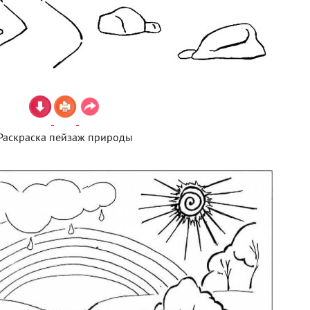
Раскраска пейзаж природы