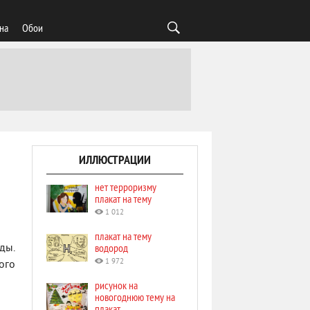
на
Обои
ИЛЛЮСТРАЦИИ
нет терроризму
плакат на тему
1 012
плакат на тему
водород
ды.
1 972
ого
рисунок на
новогоднюю тему на
плакат