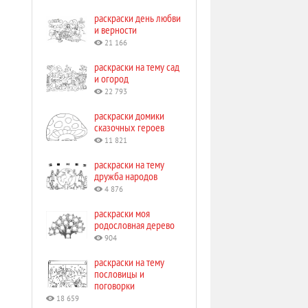
раскраски день любви
и верности
21 166
раскраски на тему сад
и огород
22 793
раскраски домики
сказочных героев
11 821
раскраски на тему
дружба народов
4 876
раскраски моя
родословная дерево
904
раскраски на тему
пословицы и
поговорки
18 659