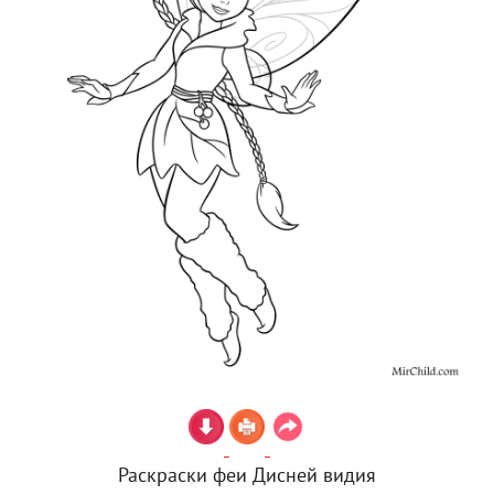
Раскраски феи Дисней видия