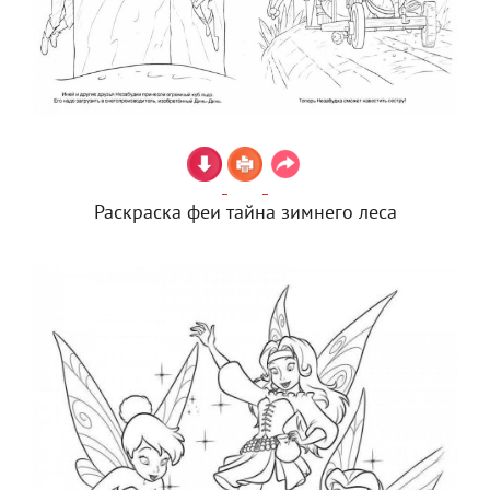
Раскраска феи тайна зимнего леса