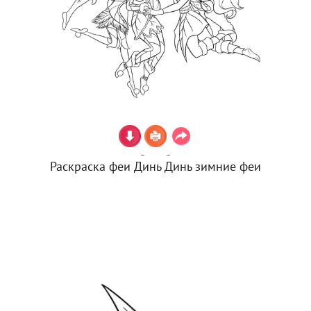
Раскраска феи Динь Динь зимние феи