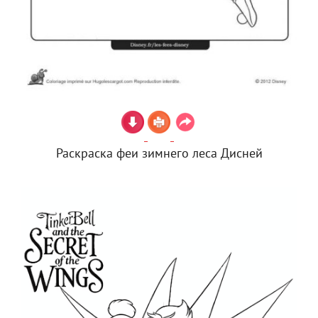
Раскраска феи зимнего леса Дисней