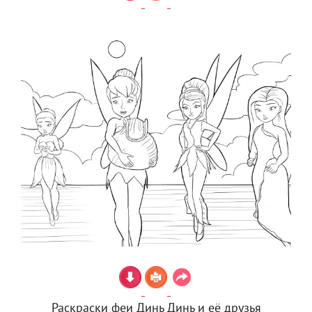
Раскраски феи Динь Динь и её друзья