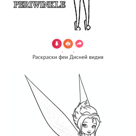
Раскраски феи Дисней видия