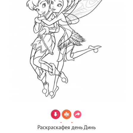
Раскраскафея день Динь