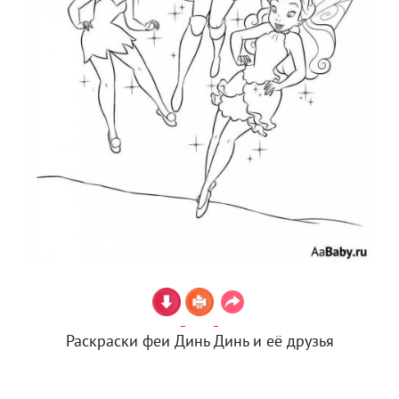
Раскраски феи Динь Динь и её друзья