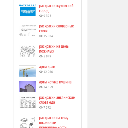
раскраски жуковский
город
9 323
раскраски словарные
слова
15 034
раскраски на день
пожилых
5 949
арты кран
12 086
арты котика пушина
24 559
раскраски английские
слова еда
7 292
раскраски на тему
школьные
принадлежности