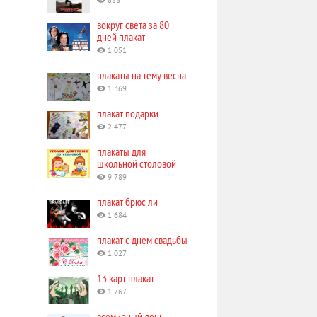
888
вокруг света за 80
дней плакат
1 051
плакаты на тему весна
1 369
плакат подарки
2 477
плакаты для
школьной столовой
9 789
плакат брюс ли
1 684
плакат с днем свадьбы
1 027
13 карт плакат
1 767
всемирный день