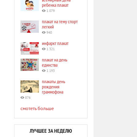
ребенка плакат
1 079
плакат на тему спорт
легкий
940
инфаркт плакат
1 321
плакат на день
единства
1 193
плакаты день
рождения
граммофона
876
смотеть больше
ЛУЧШЕЕ ЗА НЕДЕЛЮ