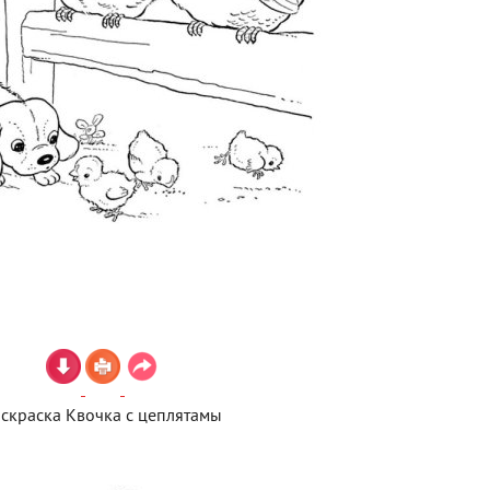
аскраска Квочка с цеплятамы