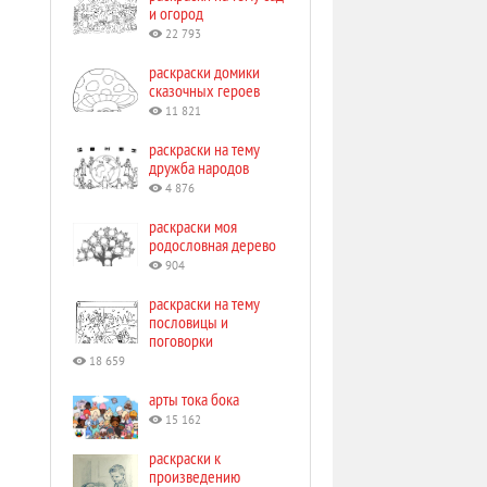
и огород
22 793
раскраски домики
сказочных героев
11 821
раскраски на тему
дружба народов
4 876
раскраски моя
родословная дерево
904
раскраски на тему
пословицы и
поговорки
18 659
арты тока бока
15 162
раскраски к
произведению