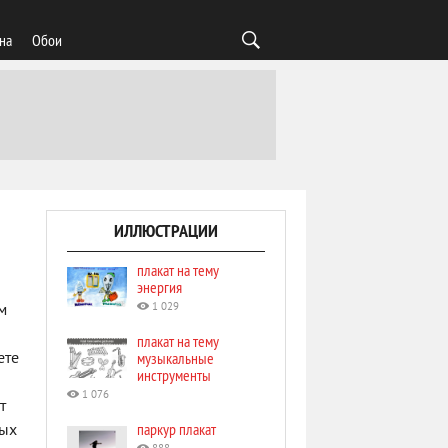
на
Обои
ИЛЛЮСТРАЦИИ
плакат на тему
энергия
1 029
м
плакат на тему
музыкальные
ете
инструменты
1 076
т
паркур плакат
ных