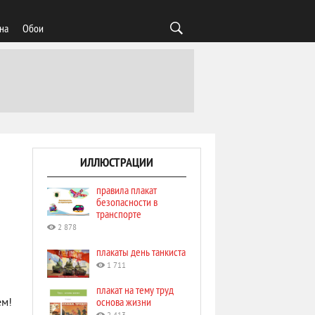
на
Обои
ИЛЛЮСТРАЦИИ
правила плакат
безопасности в
транспорте
2 878
плакаты день танкиста
1 711
плакат на тему труд
основа жизни
ем!