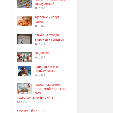
школу легкий
2 366
здоровье и спорт
плакат
1 469
плакат на вход на
второй день свадьбы
2 521
соц плакат
1 137
приходи к нам на
стройку плакат
2 282
плакат покормите
птиц зимой в детском
саду
подготовительная группа
1 012
смотеть больше