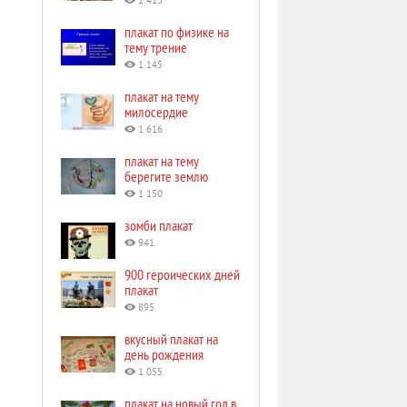
2 413
плакат по физике на
тему трение
1 145
плакат на тему
милосердие
1 616
плакат на тему
берегите землю
1 150
зомби плакат
941
900 героических дней
плакат
895
вкусный плакат на
день рождения
1 055
плакат на новый год в