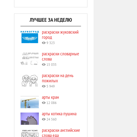
ЛУЧШЕЕ ЗА НЕДЕЛЮ
раскраски жуковский
город
9 323
раскраски словарные
слова
15 035
раскраски на день
пожилых
5 949
арты кран
12 086
арты котика пушина
24 560
раскраски английские
слова еда