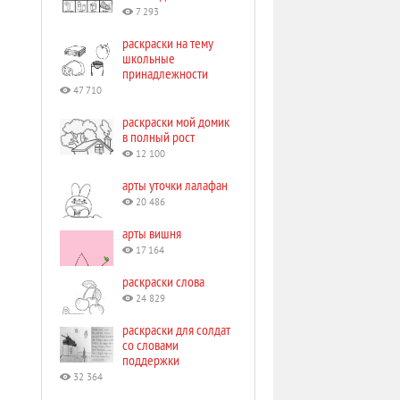
7 293
раскраски на тему
школьные
принадлежности
47 710
раскраски мой домик
в полный рост
12 100
арты уточки лалафан
20 486
арты вишня
17 164
раскраски слова
24 829
раскраски для солдат
со словами
поддержки
32 364