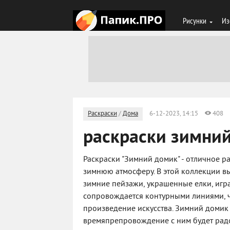
Рисунки
Из
Раскраски
/
Дома
6-12-2023, 14:15
408
раскраски зимни
Раскраски "Зимний домик" - отличное р
зимнюю атмосферу. В этой коллекции в
зимние пейзажи, украшенные елки, игр
сопровождается контурными линиями, ч
произведение искусства. Зимний домик 
времяпрепровождение с ним будет радов