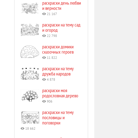
раскраски день любви
и верности
21 167
раскраски на тему сад
и огород
22 798
раскраски домики
сказочных героев
11 822
раскраски на тему
дружба народов
4 878
раскраски моя
родословная дерево
906
раскраски на тему
пословицы и
поговорки
18 662