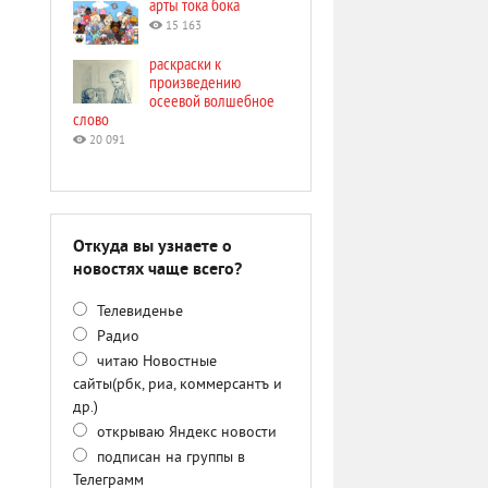
арты тока бока
15 163
раскраски к
произведению
осеевой волшебное
слово
20 091
Откуда вы узнаете о
новостях чаще всего?
Телевиденье
Радио
читаю Новостные
сайты(рбк, риа, коммерсантъ и
др.)
открываю Яндекс новости
подписан на группы в
Телеграмм