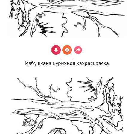
Избушкана курихношкахраскраска