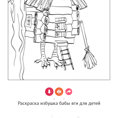
Раскраска избушка бабы яги для детей