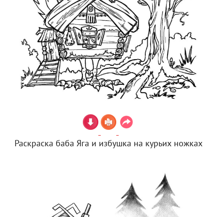
Раскраска баба Яга и избушка на курьих ножках