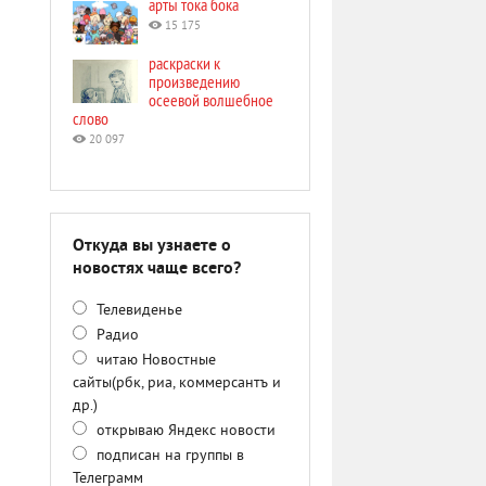
арты тока бока
15 175
раскраски к
произведению
осеевой волшебное
слово
20 097
Откуда вы узнаете о
новостях чаще всего?
Телевиденье
Радио
читаю Новостные
сайты(рбк, риа, коммерсантъ и
др.)
открываю Яндекс новости
подписан на группы в
Телеграмм