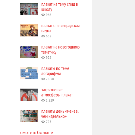
плакат на тему спид в
школу
966
плакат сталинградская
наука
632
плакат на новогоднюю
тематику
922
плакаты по теме
логарифмы
2 030
загрязнение
атмосферы плакат
1 229
плакаты день «менее,
чем идеально»
723
смотеть больше