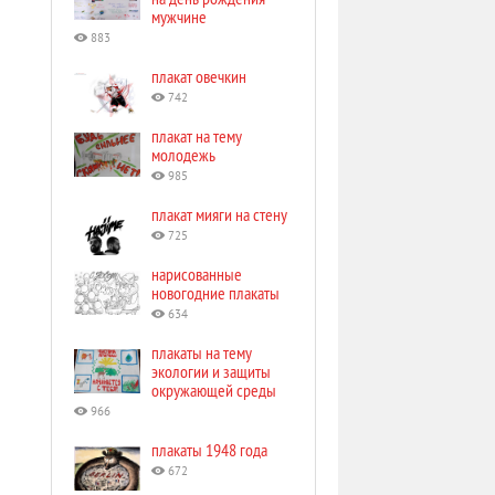
мужчине
883
плакат овечкин
742
плакат на тему
молодежь
985
плакат мияги на стену
725
нарисованные
новогодние плакаты
634
плакаты на тему
экологии и защиты
окружающей среды
966
плакаты 1948 года
672