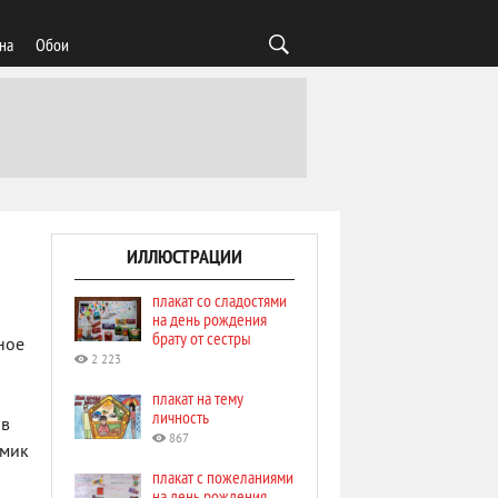
на
Обои
ИЛЛЮСТРАЦИИ
плакат со сладостями
на день рождения
брату от сестры
ное
2 223
плакат на тему
личность
 в
867
омик
плакат с пожеланиями
на день рождения