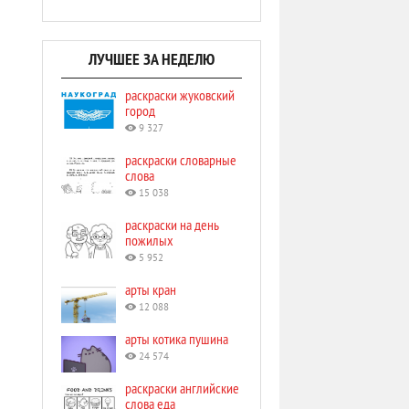
ЛУЧШЕЕ ЗА НЕДЕЛЮ
раскраски жуковский
город
9 327
раскраски словарные
слова
15 038
раскраски на день
пожилых
5 952
арты кран
12 088
арты котика пушина
24 574
раскраски английские
слова еда