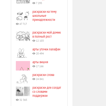
7 295
раскраски на тему
школьные
принадлежности
47 717
раскраски мой домик
в полный рост
12 103
арты уточки лалафан
20 494
арты вишня
17 166
раскраски слова
24 841
раскраски для солдат
со словами
поддержки
32 365