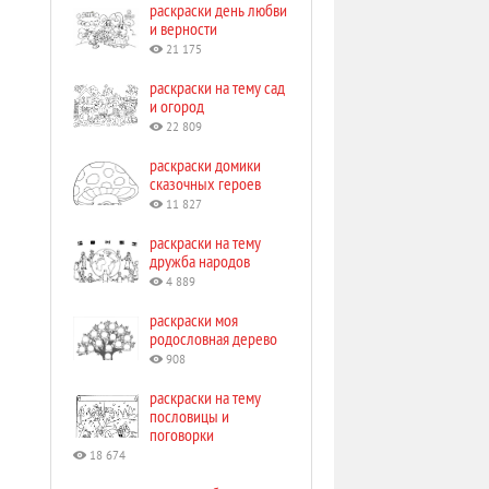
раскраски день любви
и верности
21 175
раскраски на тему сад
и огород
22 809
раскраски домики
сказочных героев
11 827
раскраски на тему
дружба народов
4 889
раскраски моя
родословная дерево
908
раскраски на тему
пословицы и
поговорки
18 674