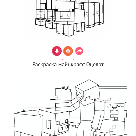
Раскраска майнкрафт Оцелот