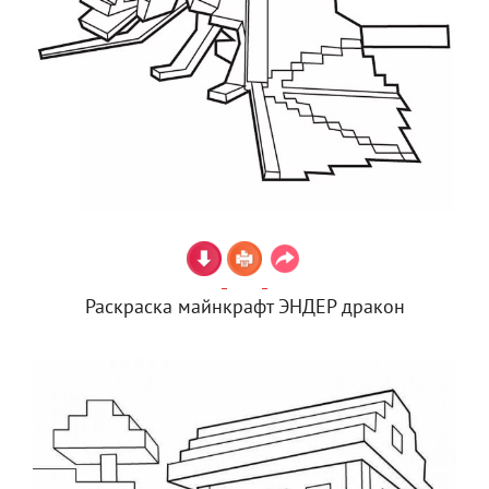
Раскраска майнкрафт ЭНДЕР дракон