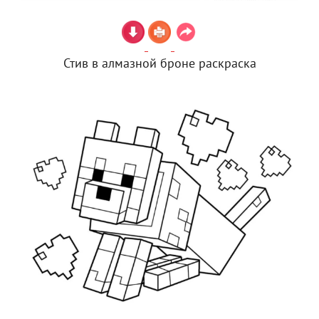
Стив в алмазной броне раскраска