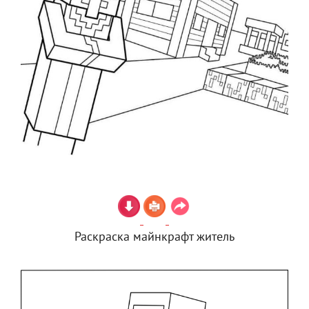
Раскраска майнкрафт житель