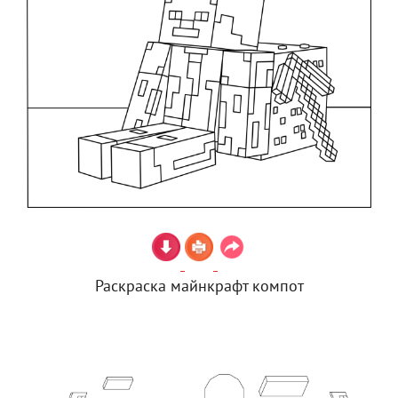
Раскраска майнкрафт компот