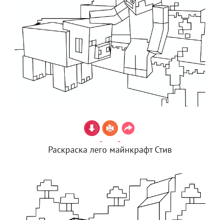
Раскраска лего майнкрафт Стив