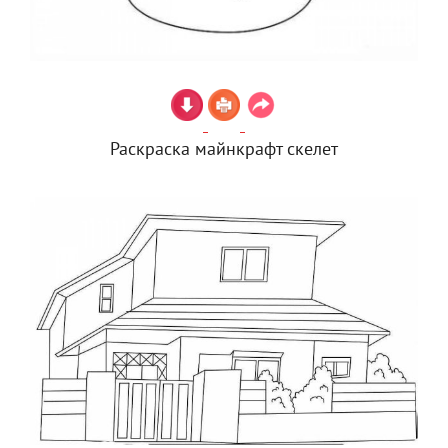
Раскраска майнкрафт скелет