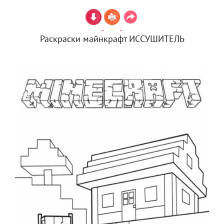
Раскраски майнкрафт ИССУШИТЕЛЬ