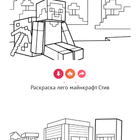
Раскраска лего майнкрафт Стив