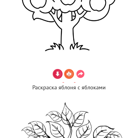
Раскраска яблоня с яблоками