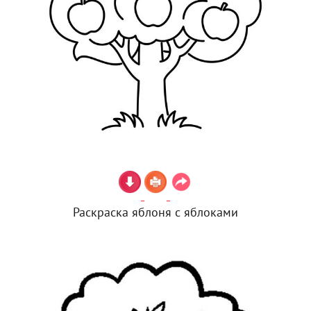
Раскраска яблоня с яблоками