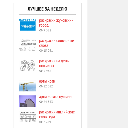
ЛУЧШЕЕ ЗА НЕДЕЛЮ
раскраски жуковский
город
9 322
раскраски словарные
слова
15 031
раскраски на день
пожилых
5 948
арты кран
12 082
арты котика пушина
24 553
раскраски английские
слова еда
7 289