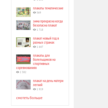
плакаты тематические
569
зима прекрасна когда
безопасна плакат
1 718
плакат новый год в
разных странах
1 647
плакаты для
болельщиков на
спортивных
соревнованиях
2 382
плакат на день матери
легкий
1 919
смотеть больше