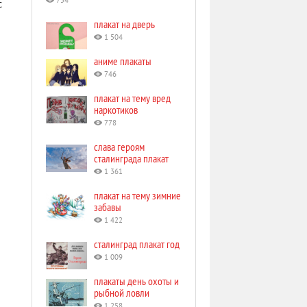
754
с
плакат на дверь
1 504
аниме плакаты
746
плакат на тему вред
наркотиков
778
слава героям
сталинграда плакат
1 361
плакат на тему зимние
забавы
1 422
сталинград плакат год
1 009
плакаты день охоты и
рыбной ловли
1 258