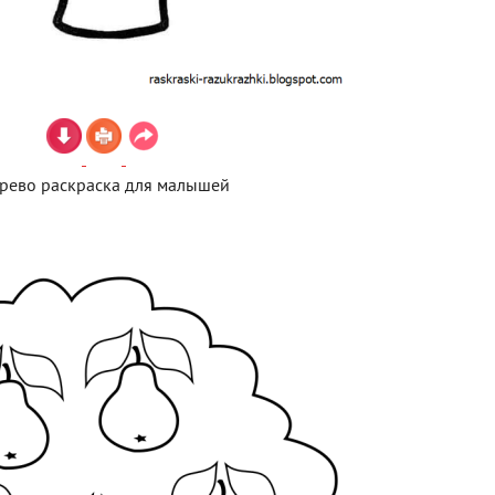
рево раскраска для малышей