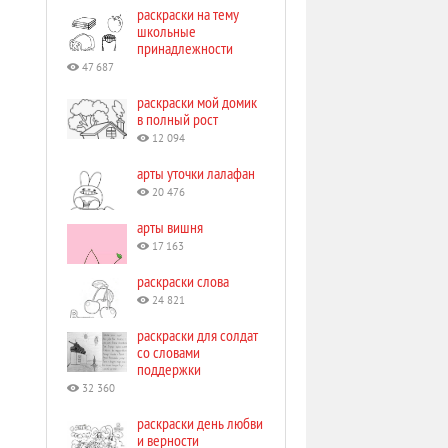
раскраски на тему
школьные
принадлежности
47 687
раскраски мой домик
в полный рост
12 094
арты уточки лалафан
20 476
арты вишня
17 163
раскраски слова
24 821
раскраски для солдат
со словами
поддержки
32 360
раскраски день любви
и верности