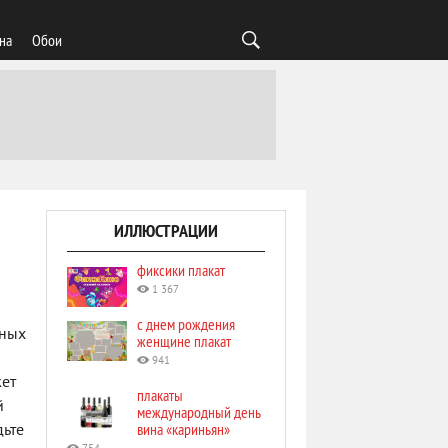
на
Обои
ИЛЛЮСТРАЦИИ
фиксики плакат
1 367
с днем рождения
сных
женщине плакат
941
жет
плакаты
й
международный день
вина «кариньян»
дьте