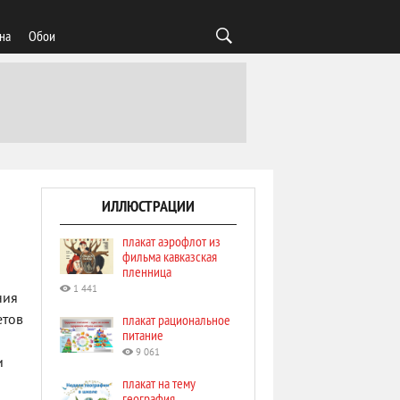
на
Обои
ИЛЛЮСТРАЦИИ
плакат аэрофлот из
фильма кавказская
пленница
1 441
ния
плакат рациональное
етов
питание
9 061
и
плакат на тему
география