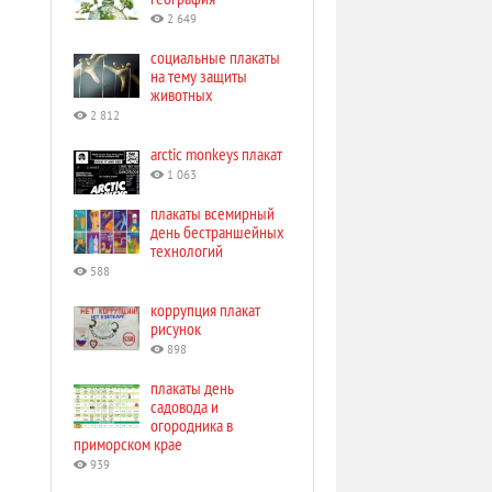
2 649
социальные плакаты
на тему защиты
животных
2 812
arctic monkeys плакат
1 063
плакаты всемирный
день бестраншейных
технологий
588
коррупция плакат
рисунок
898
плакаты день
садовода и
огородника в
приморском крае
939