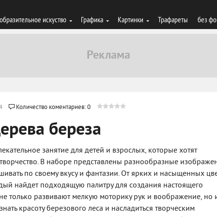
образительное искуство
Графика
Картинки
Трафареты
без фо
4
Количество коментариев: 0
дерева береза
влекательное занятие для детей и взрослых, которые хотят
творчество. В наборе представлены разнообразные изображе
ивать по своему вкусу и фантазии. От ярких и насыщенных цв
ждый найдет подходящую палитру для создания настоящего
 не только развивают мелкую моторику рук и воображение, но 
знать красоту березового леса и насладиться творческим