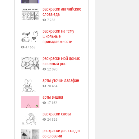
раскраски английские
слова еда
7 286
раскраски на тему
школьные
принадлежности
47 668
раскраски мой домик
в полный рост
12 090
арты уточки лалафан
20 464
арты вишня
17 162
раскраски слова
24 816
раскраски для солдат
со словами