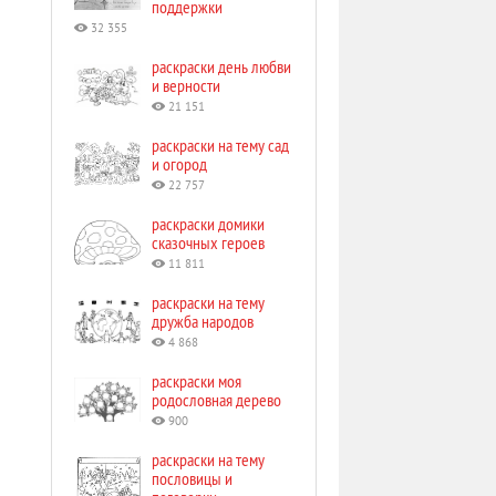
поддержки
32 355
раскраски день любви
и верности
21 151
раскраски на тему сад
и огород
22 757
раскраски домики
сказочных героев
11 811
раскраски на тему
дружба народов
4 868
раскраски моя
родословная дерево
900
раскраски на тему
пословицы и