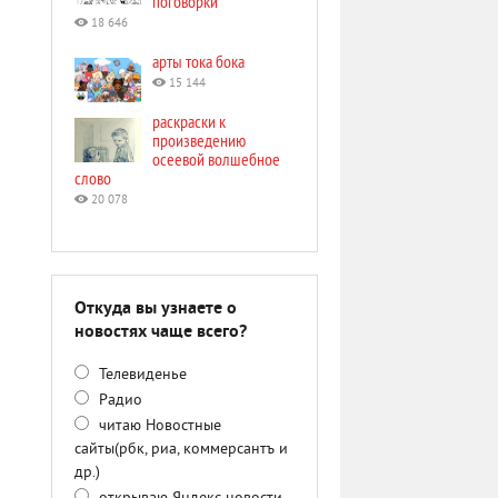
поговорки
18 646
арты тока бока
15 144
раскраски к
произведению
осеевой волшебное
слово
20 078
Откуда вы узнаете о
новостях чаще всего?
Телевиденье
Радио
читаю Новостные
сайты(рбк, риа, коммерсантъ и
др.)