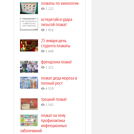
плакаты по кинологии
2 222
остерегайся удара
зюзьгой плакат
1 816
25 января день
студента плакаты
1 649
френдзона плакат
1 211
плакат деда мороза в
полный рост
4 519
троцкий плакат
1 542
плакат на тему
профилактика
инфекционных
заболеваний