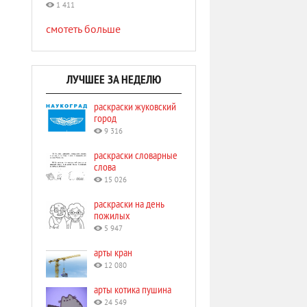
1 411
смотеть больше
ЛУЧШЕЕ ЗА НЕДЕЛЮ
раскраски жуковский
город
9 316
раскраски словарные
слова
15 026
раскраски на день
пожилых
5 947
арты кран
12 080
арты котика пушина
24 549