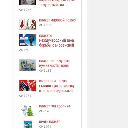
тему новый год
1 247
плакат мировой пожар
1 239
плакаты
международный день
борьбы с анорексией
778
плакат на тему нам
нужна чистая вода
2 188
выполним новую
сталинскую пятилетку
в четыре года плакат
1 741
плакат год кролика
614
венти плакат
1 074