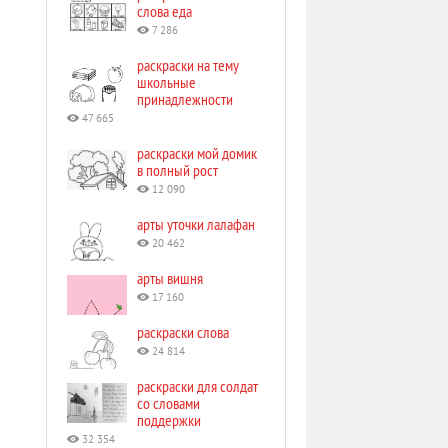
слова еда
7 286
раскраски на тему
школьные
принадлежности
47 665
раскраски мой домик
в полный рост
12 090
арты уточки лалафан
20 462
арты вишня
17 160
раскраски слова
24 814
раскраски для солдат
со словами
поддержки
32 354