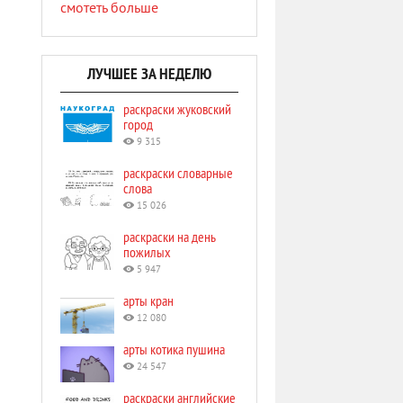
смотеть больше
ЛУЧШЕЕ ЗА НЕДЕЛЮ
раскраски жуковский
город
9 315
раскраски словарные
слова
15 026
раскраски на день
пожилых
5 947
арты кран
12 080
арты котика пушина
24 547
раскраски английские