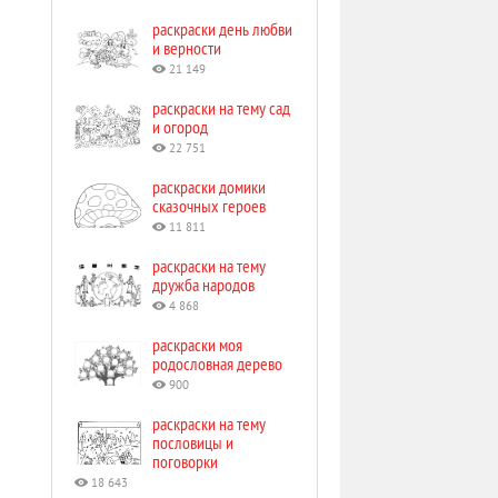
раскраски день любви
и верности
21 149
раскраски на тему сад
и огород
22 751
раскраски домики
сказочных героев
11 811
раскраски на тему
дружба народов
4 868
раскраски моя
родословная дерево
900
раскраски на тему
пословицы и
поговорки
18 643