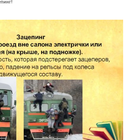
епинг!