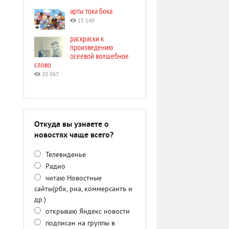
арты тока бока
15 140
раскраски к
произведению
осеевой волшебное
слово
20 067
Откуда вы узнаете о
новостях чаще всего?
Телевиденье
Радио
читаю Новостные
сайты(рбк, риа, коммерсантъ и
др.)
открываю Яндекс новости
подписан на группы в