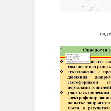
РЖД б