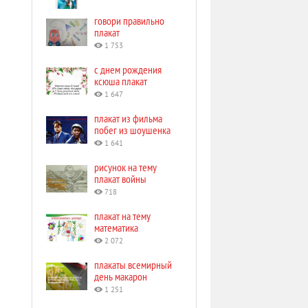
говори правильно
плакат
1 753
с днем рождения
ксюша плакат
1 647
плакат из фильма
побег из шоушенка
1 641
рисунок на тему
плакат войны
718
плакат на тему
математика
2 072
плакаты всемирный
день макарон
1 251