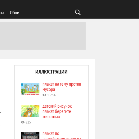
на
Обои
ИЛЛЮСТРАЦИИ
плакат на тему против
мусора
1 234
детский рисунок
плакат берегите
,
животных
825
т
плакат по
английскому языку на