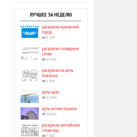
ЛУЧШЕЕ ЗА НЕДЕЛЮ
раскраски жуковский
город
9 329
раскраски словарные
слова
15 042
раскраски на день
пожилых
5 956
арты кран
12 094
арты котика пушина
24 602
раскраски английские
слова еда
7 301