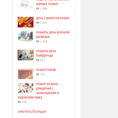
данных плакат
1 846
день строителя плакат
3 345
плакаты день военной
разведки
1 418
плакаты день
бойфренда
621
плакат пожар
713
плакат на день
рождения с
шоколадками и
надписями мужу
559
смотеть больше