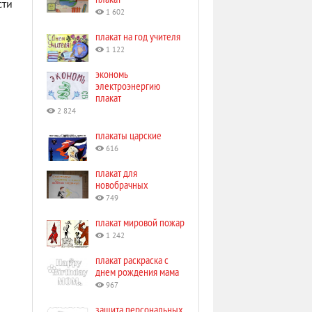
сти
1 602
плакат на год учителя
1 122
экономь
электроэнергию
плакат
2 824
плакаты царские
616
плакат для
новобрачных
749
плакат мировой пожар
1 242
плакат раскраска с
днем рождения мама
967
защита персональных