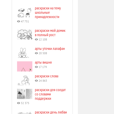
раскраски на тему
школьные
принадлежности
47 751
раскраски мой домик
в полный рост
12 108
арты уточки лалафан
20 508
арты вишня
17 179
раскраски слова
24 863
раскраски для солдат
со словами
поддержки
32 375
раскраски день любви