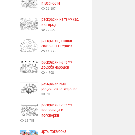
и верности
21 187
раскраски на тему сад
и огород
22 822
раскраски домики
сказочных героев
11 833
раскраски на тему
дружба народов
4 890
раскраски моя
родословная дерево
910
раскраски на тему
пословицы и
поговорки
18 705
арты тока бока