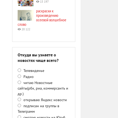
15 197
раскраски к
произведению
осеевой волшебное
слово
20 122
Откуда вы узнаете о
новостях чаще всего?
Телевиденье
Радио
читаю Новостные
сайты(рбк, риа, коммерсантъ и
др.)
открываю Яндекс новости
подписан на группы в
Телеграмм
смотрю новости на Ютуб