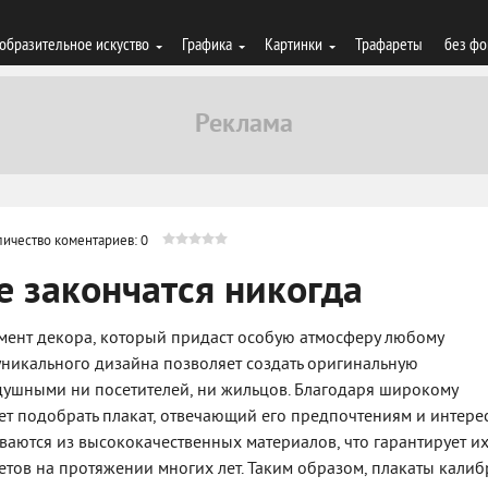
образительное искуство
Графика
Картинки
Трафареты
без фо
личество коментариев: 0
е закончатся никогда
мент декора, который придаст особую атмосферу любому
уникального дизайна позволяет создать оригинальную
душными ни посетителей, ни жильцов. Благодаря широкому
т подобрать плакат, отвечающий его предпочтениям и интерес
ваются из высококачественных материалов, что гарантирует и
етов на протяжении многих лет. Таким образом, плакаты кали