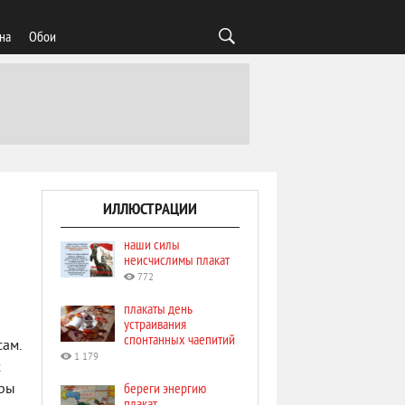
на
Обои
ИЛЛЮСТРАЦИИ
наши силы
неисчислимы плакат
772
плакаты день
устраивания
спонтанных чаепитий
ам.
1 179
х
береги энергию
бры
плакат