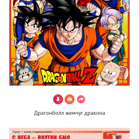
Драгонболл жемчуг дракона