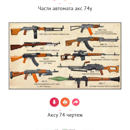
Части автомата акс 74у
Аксу 74 чертеж