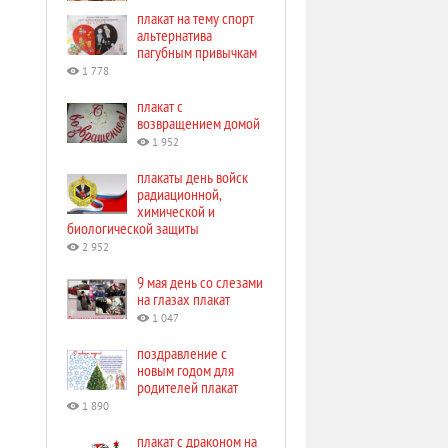
плакат на тему спорт
альтернатива
пагубным привычкам
1 778
плакат с
возвращением домой
1 952
плакаты день войск
радиационной,
химической и
биологической защиты
2 952
9 мая день со слезами
на глазах плакат
1 047
поздравление с
новым годом для
родителей плакат
1 890
плакат с драконом на