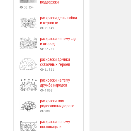
поддержки
32 354
раскраски день любви
и верности
21 149
раскраски на тему сад
и огород
22 751
раскраски домики
сказочных героев
11 811
раскраски на тему
дружба народов
4 868
раскраски моя
родословная дерево
900
раскраски на тему
пословицы и