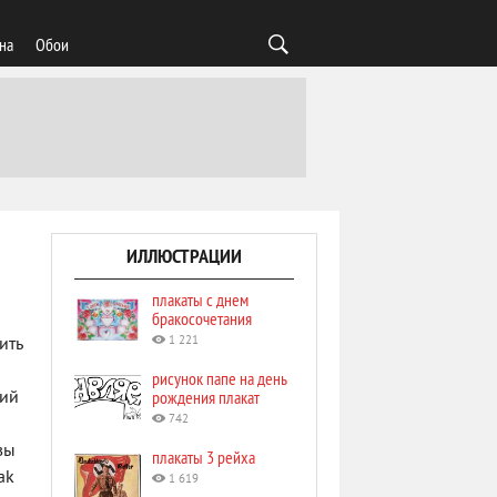
на
Обои
ИЛЛЮСТРАЦИИ
плакаты с днем
бракосочетания
1 221
ить
рисунок папе на день
рождения плакат
щий
742
вы
плакаты 3 рейха
ak
1 619