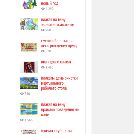
новый год
2 299
плакат на тему
экология животные
960
смешной плакат на
день рождения другу
870
иван драго плакат
2 465
плакаты день очистки
виртуального
рабочего стола
786
плакат на тему
правила поведения на
воде
1 566
яричин клуб плакат