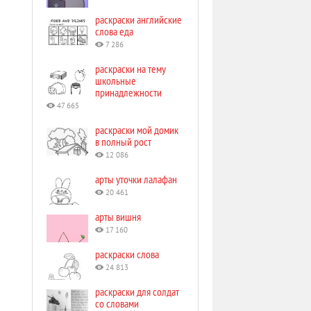
раскраски английские
слова еда
7 286
раскраски на тему
школьные
принадлежности
47 665
раскраски мой домик
в полный рост
12 086
арты уточки лалафан
20 461
арты вишня
17 160
раскраски слова
24 813
раскраски для солдат
со словами