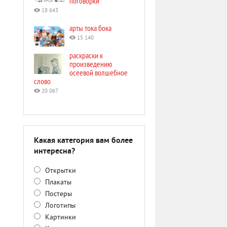
поговорки
18 643
арты тока бока
15 140
раскраски к
произведению
осеевой волшебное
слово
20 067
Какая категория вам более
интересна?
Открытки
Плакаты
Постеры
Логотипы
Картинки