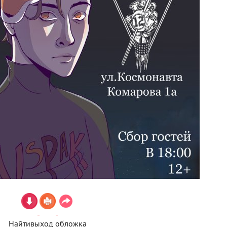
Найтивыход обложка