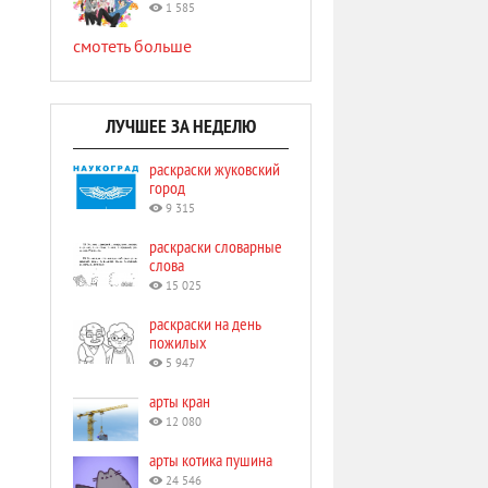
1 585
смотеть больше
ЛУЧШЕЕ ЗА НЕДЕЛЮ
раскраски жуковский
город
9 315
раскраски словарные
слова
15 025
раскраски на день
пожилых
5 947
арты кран
12 080
арты котика пушина
24 546