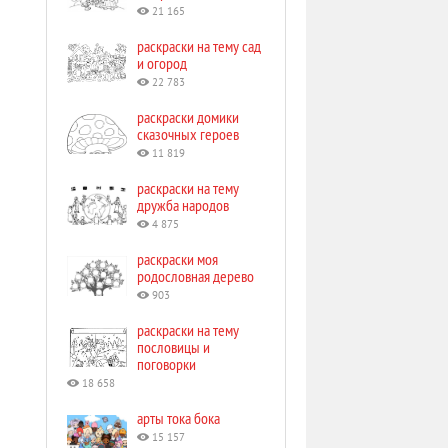
21 165
раскраски на тему сад
и огород
22 783
раскраски домики
сказочных героев
11 819
раскраски на тему
дружба народов
4 875
раскраски моя
родословная дерево
903
раскраски на тему
пословицы и
поговорки
18 658
арты тока бока
15 157