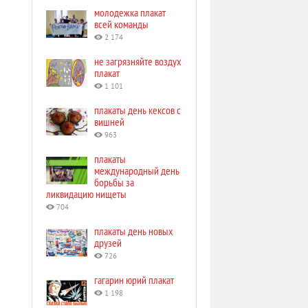
молодежка плакат
всей команды
2 174
не загрязняйте воздух
плакат
1 101
плакаты день кексов с
вишней
963
плакаты
международный день
борьбы за
ликвидацию нищеты
704
плакаты день новых
друзей
726
гагарин юрий плакат
1 198