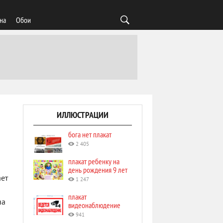
на
Обои
ИЛЛЮСТРАЦИИ
бога нет плакат
2 405
плакат ребенку на
день рождения 9 лет
ает
1 247
плакат
на
видеонаблюдение
941