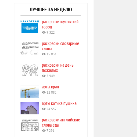
ЛУЧШЕЕ ЗА НЕДЕЛЮ
раскраски жуковский
город
9 322
раскраски словарные
слова
15 031
раскраски на день
пожилых
5 949
арты кран
12 082
арты котика пушина
24 557
раскраски английские
слова еда
7 291