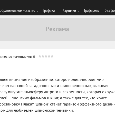
образительное искуство
Графика
Картинки
Трафареты
без фо
личество коментариев: 0
вающее внимание изображение, которое олицетворяет мир
лечет вас своей загадочностью и таинственностью, вызывая
сразу ощутите атмосферу интриги и секретности, которая окруж
лей шпионских фильмов и книг, а также для тех, кто хочет
обстановку. Плакат "шпион" станет гарантом эффектного дизай
ком для любителей шпионской тематики.