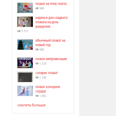
плакат на тему газета
968
надписи для сладкого
плаката на день
рождения
5 757
объемный плакат на
новый год
980
плакат импровизация
1 120
солярис плакат
1 140
плакат холодное
сердце
1 001
смотеть больше