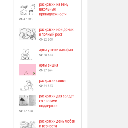
раскраски на тему
школьные
принадлежности
47 703
раскраски мой домик
в полный рост
12 100
арты уточки лалафан
20 484
арты вишня
17 164
раскраски слова
24 823
раскраски для солдат
со словами
поддержки
32 360
раскраски день любви
и верности