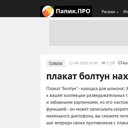
Рисунки
Из
Плакаты
12-04-2023, 02:45
2 139
Ко
плакат болтун на
Плакат "Болтун" - находка для шпиона!
к вашей коллекции разведывательных 
и забавными картинками, но его настоя
функцией - он может записывать секре
маленького диктофона, вы сможете легк
шаг впереди своих противников с плакат