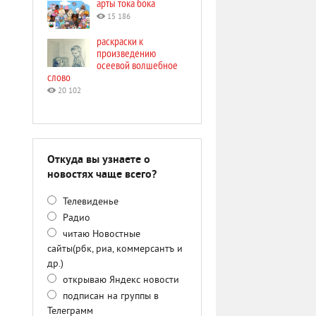
арты тока бока
15 186
раскраски к
произведению
осеевой волшебное
слово
20 102
Откуда вы узнаете о
новостях чаще всего?
Телевиденье
Радио
читаю Новостные
сайты(рбк, риа, коммерсантъ и
др.)
открываю Яндекс новости
подписан на группы в
Телеграмм