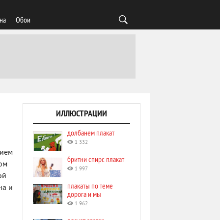
на
Обои
ИЛЛЮСТРАЦИИ
долбанем плакат
1 332
нием
бритни спирс плакат
ом
1 997
ой
плакаты по теме
на и
дорога и мы
1 962