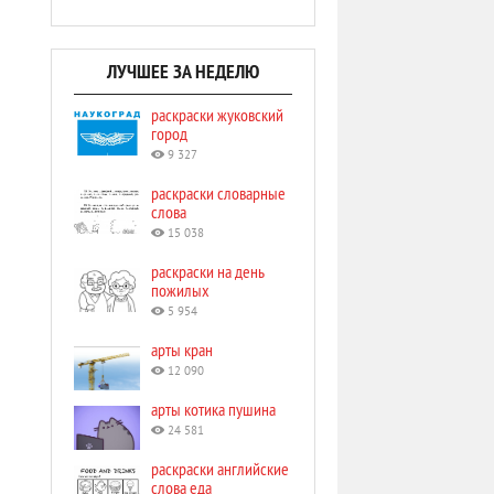
ЛУЧШЕЕ ЗА НЕДЕЛЮ
раскраски жуковский
город
9 327
раскраски словарные
слова
15 038
раскраски на день
пожилых
5 954
арты кран
12 090
арты котика пушина
24 581
раскраски английские
слова еда