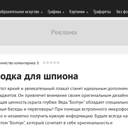
образительное искуство
Графика
Картинки
Трафареты
без фо
личество коментариев: 0
ходка для шпиона
 Этот яркий и увлекательный плакат станет идеальным дополне
гаджетов. Он привлечет внимание своим оригинальным дизайн
щая ценность скрыта глубже. Ведь "Болтун" обладает специальн
тные беседы и переговоры! При помощи встроенного микрофо
о и незаметно получить нужную информацию. Будьте всегда на
ом "Болтун", который сочетает в себе оригинальность и