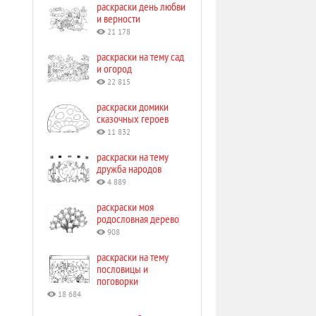
раскраски день любви
и верности
21 178
раскраски на тему сад
и огород
22 815
раскраски домики
сказочных героев
11 832
раскраски на тему
дружба народов
4 889
раскраски моя
родословная дерево
908
раскраски на тему
пословицы и
поговорки
18 684