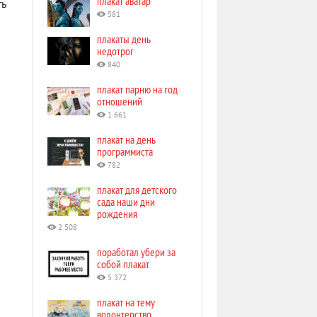
плакат аватар
ть
581
плакаты день
недотрог
840
плакат парню на год
отношений
1 661
плакат на день
программиста
782
плакат для детского
сада наши дни
рождения
2 508
поработал убери за
собой плакат
5 372
плакат на тему
волонтерство