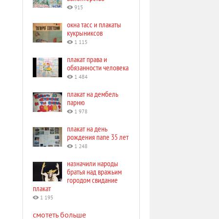
915
окна тасс и плакаты
кукрыниксов
1 115
плакат права и
обязанности человека
1 484
плакат на дембель
парню
1 978
плакат на день
рождения папе 35 лет
1 248
назначили народы
братья над вражьим
городом свидание
плакат
1 195
смотеть больше