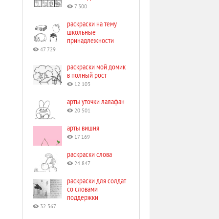
7 300
раскраски на тему
школьные
принадлежности
47 729
раскраски мой домик
в полный рост
12 103
арты уточки лалафан
20 501
арты вишня
17 169
раскраски слова
24 847
раскраски для солдат
со словами
поддержки
32 367