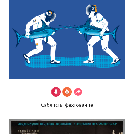
Саблисты фехтование