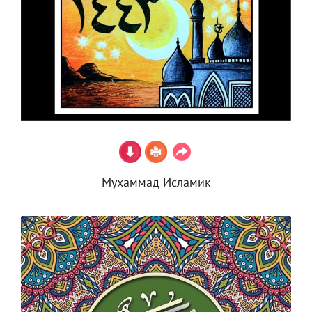
Мухаммад Исламик