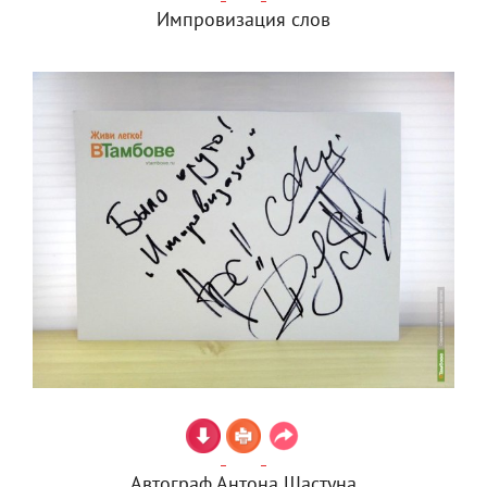
Импровизация слов
Автограф Антона Шастуна