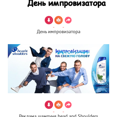
День импровизатора
Реклама шампуня head and Shoulders