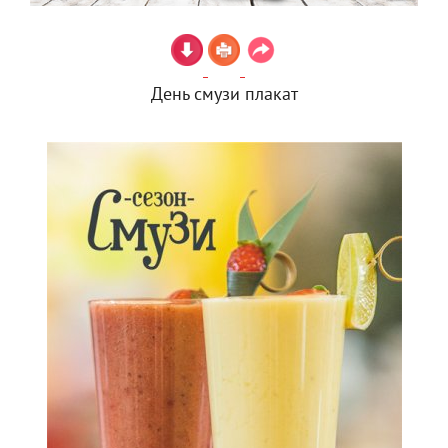
День смузи плакат