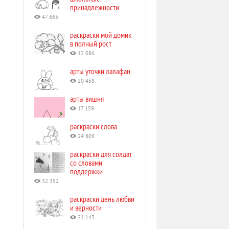
принадлежности
47 665
раскраски мой домик
в полный рост
12 086
арты уточки лалафан
20 458
арты вишня
17 159
раскраски слова
24 809
раскраски для солдат
со словами
поддержки
32 352
раскраски день любви
и верности
21 145