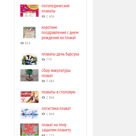
логопедические
плакаты
2 604
короткие
поздравления с днем
рождения на плакат
854
плакаты день барсука
779
сбор макулатуры
плакат
3 485
плакаты в столовую
2 866
логистика плакат
1 644
плакат на тему
защитим планету
1 275