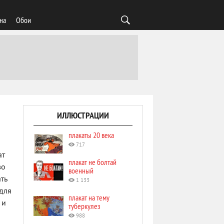
на
Обои
ИЛЛЮСТРАЦИИ
плакаты 20 века
717
ат
плакат не болтай
во
военный
ть
1 133
для
плакат на тему
 и
туберкулез
988