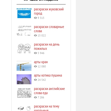
раскраски жуковский
город
9 315
раскраски словарные
слова
15 022
раскраски на день
пожилых
5 946
арты кран
12 080
арты котика пушина
24 542
раскраски английские
слова еда
7 286
раскраски на тему
школьные