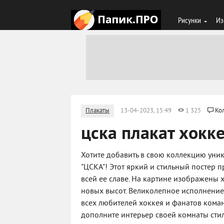
Рисунки
Из
Плакаты
13-04-2023, 15:49
1 325
Ко
цска плакат хокк
Хотите добавить в свою коллекцию уни
"ЦСКА"! Этот яркий и стильный постер 
всей ее славе. На картине изображены 
новых высот. Великолепное исполнение 
всех любителей хоккея и фанатов ком
дополните интерьер своей комнаты сти