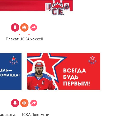
Плакат ЦСКА хоккей
арикатуры ЦСКА Локомотив