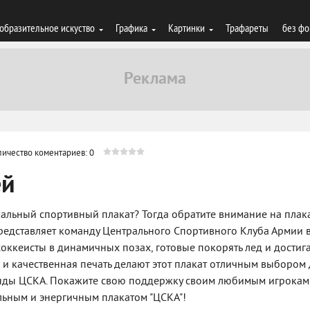
образительное искуство
Графика
Картинки
Трафареты
без фо
личество коментариев: 0
ей
кальный спортивный плакат? Тогда обратите внимание на плак
представляет команду Центрального Спортивного Клуба Армии 
хоккеисты в динамичных позах, готовые покорять лед и достига
и качественная печать делают этот плакат отличным выбором 
анды ЦСКА. Покажите свою поддержку своим любимым игрокам
льным и энергичным плакатом "ЦСКА"!