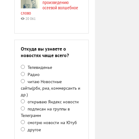
произведению
осеевой волшебное
слово
20 061
Откуда вы узнаете о
новостях чаще всего?
Телевиденье
Радио
читаю Новостные
сайты(рбк, риа, коммерсантъ и
др.)
открываю Яндекс новости
подписан на группы в
Телеграмм
смотрю новости на Ютуб
другое