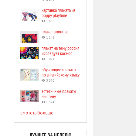
картинка плаката из
poppy playtime
1 655
плакат амонг ас
1 142
плакат на тему россия
исследует космос
1 021
обучающие плакаты
по английскому языку
3 370
эстетичные плакаты
на стену
1 574
смотеть больше
ЛУЧШЕЕ ЗА НЕДЕЛЮ