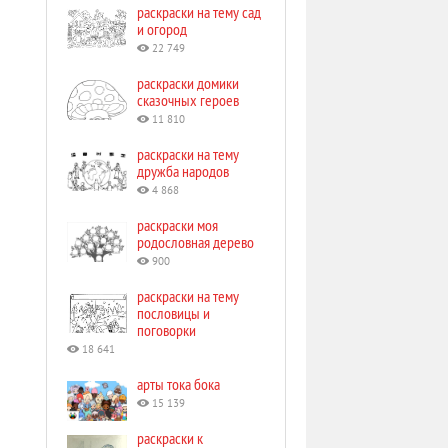
раскраски на тему сад
и огород
22 749
раскраски домики
сказочных героев
11 810
раскраски на тему
дружба народов
4 868
раскраски моя
родословная дерево
900
раскраски на тему
пословицы и
поговорки
18 641
арты тока бока
15 139
раскраски к