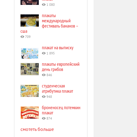
1 080
плакаты
международный
фестиваль бананов –
сша
709
плакат на выписку
1 895
плакаты европейский
день грибов
846
студенческая
атрибутика плакат
948
броненосец потемкин
плакат
874
смотеть больше