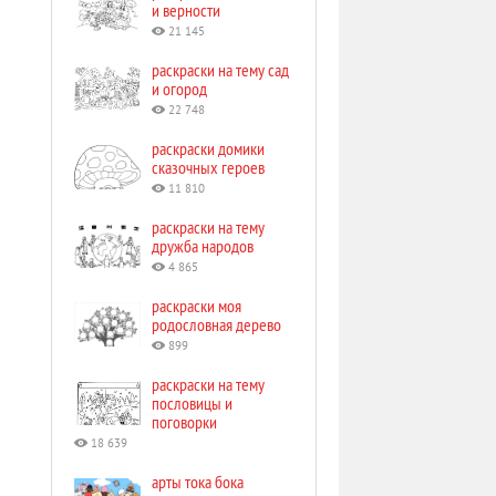
и верности
21 145
раскраски на тему сад
и огород
22 748
раскраски домики
сказочных героев
11 810
раскраски на тему
дружба народов
4 865
раскраски моя
родословная дерево
899
раскраски на тему
пословицы и
поговорки
18 639
арты тока бока