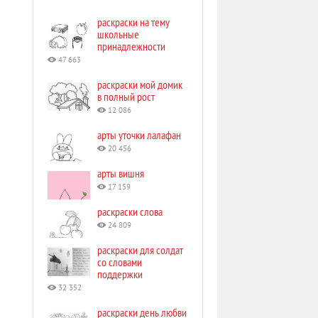
раскраски на тему
школьные
принадлежности
47 663
раскраски мой домик
в полный рост
12 086
арты уточки лалафан
20 456
арты вишня
17 159
раскраски слова
24 809
раскраски для солдат
со словами
поддержки
32 352
раскраски день любви