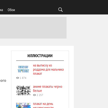
на
Обои
ИЛЛЮСТРАЦИИ
на выписку из
роддома для мальчика
плакат
1 874
ного
аниме плакаты черно
белые
2 257
плакат на день
независимости