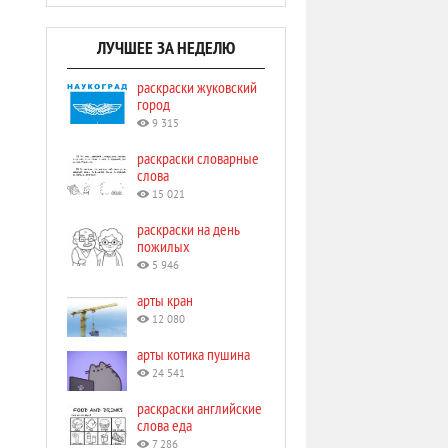
ЛУЧШЕЕ ЗА НЕДЕЛЮ
раскраски жуковский
город
9 315
раскраски словарные
слова
15 021
раскраски на день
пожилых
5 946
арты кран
12 080
арты котика пушина
24 541
раскраски английские
слова еда
7 286