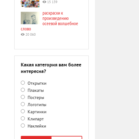
15 139
раскраски к
произведению
осеевой волшебное
слово
20 060
Какая категория вам более
интересна?
Открытки
Плакаты
Постеры
Логотипы
Картинки
Клипарт
Наклейки