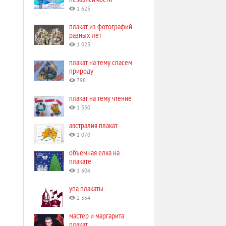
1 623
плакат из фотографий
разных лет
1 023
плакат на тему спасем
природу
798
плакат на тему чтение
1 330
австралия плакат
1 070
объемная елка на
плакате
1 604
упа плакаты
2 354
мастер и маргарита
плакат