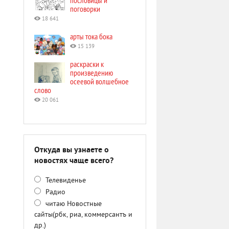
пословицы и
поговорки
18 641
арты тока бока
15 139
раскраски к
произведению
осеевой волшебное
слово
20 061
Откуда вы узнаете о
новостях чаще всего?
Телевиденье
Радио
читаю Новостные
сайты(рбк, риа, коммерсантъ и
др.)