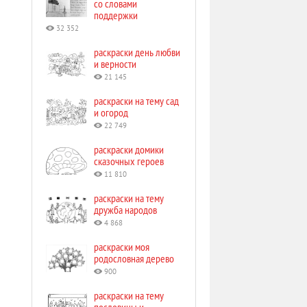
со словами
поддержки
32 352
раскраски день любви
и верности
21 145
раскраски на тему сад
и огород
22 749
раскраски домики
сказочных героев
11 810
раскраски на тему
дружба народов
4 868
раскраски моя
родословная дерево
900
раскраски на тему