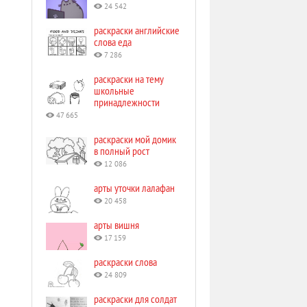
24 542
раскраски английские
слова еда
7 286
раскраски на тему
школьные
принадлежности
47 665
раскраски мой домик
в полный рост
12 086
арты уточки лалафан
20 458
арты вишня
17 159
раскраски слова
24 809
раскраски для солдат