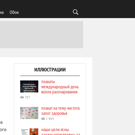
на
Обои
ИЛЛЮСТРАЦИИ
плакаты
международный день
вопля разочарования
707
плакат на тему чистота
залог здоровья
1 963
же
наши цели ясны
ого
задачи определены за