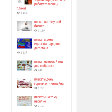
работу товарищи
плакат
2 158
плакат на тему мой
бизнес
1 119
плакаты день
единства народов
дагестана
2 627
плакат на новый год
для любимого
649
плакаты день
горячего глинтвейна
1 271
плакаты на тему
насилие
1 797