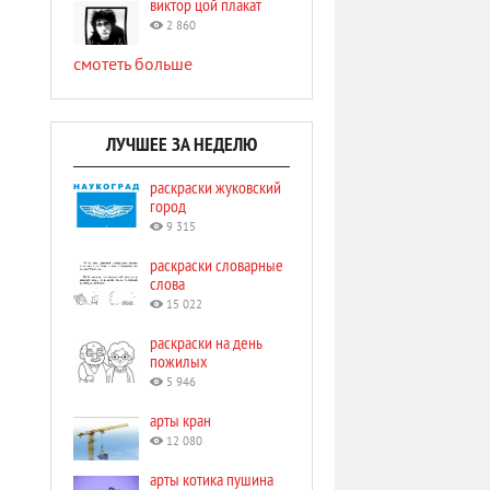
виктор цой плакат
2 860
смотеть больше
ЛУЧШЕЕ ЗА НЕДЕЛЮ
раскраски жуковский
город
9 315
раскраски словарные
слова
15 022
раскраски на день
пожилых
5 946
арты кран
12 080
арты котика пушина