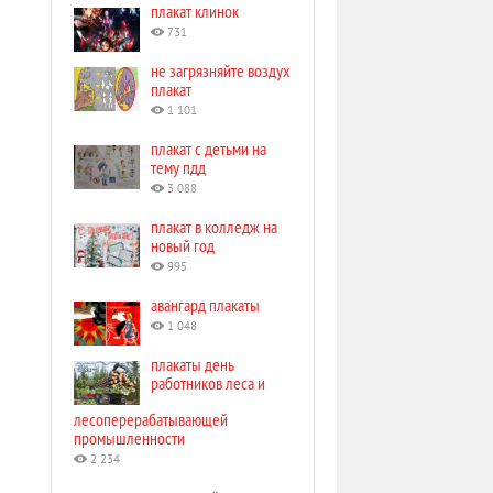
плакат клинок
731
не загрязняйте воздух
плакат
1 101
плакат с детьми на
тему пдд
3 088
плакат в колледж на
новый год
995
авангард плакаты
1 048
плакаты день
работников леса и
лесоперерабатывающей
промышленности
2 234