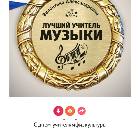
С днем учителямфизкультуры