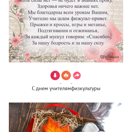
С днем учителямфизкультуры