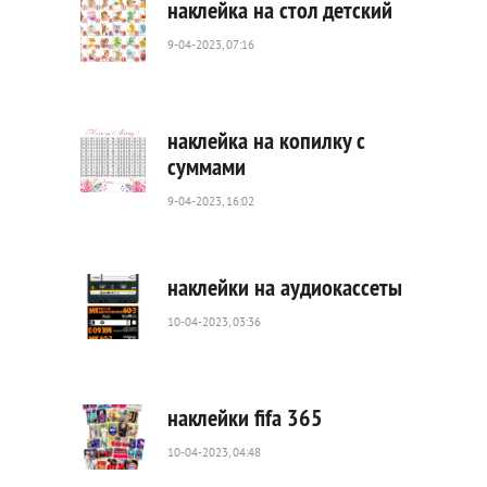
наклейка на стол детский
9-04-2023, 07:16
3
099
0
наклейка на копилку с
суммами
9-04-2023, 16:02
31
282
0
наклейки на аудиокассеты
10-04-2023, 03:36
11
465
104
наклейки fifa 365
10-04-2023, 04:48