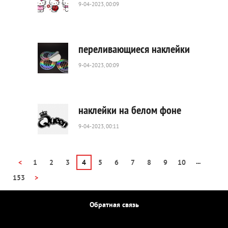
9-04-2023, 00:09
981
0
переливающиеся наклейки
9-04-2023, 00:09
757
0
наклейки на белом фоне
9-04-2023, 00:11
446
0
...
<
1
2
3
4
5
6
7
8
9
10
153
>
Обратная связь