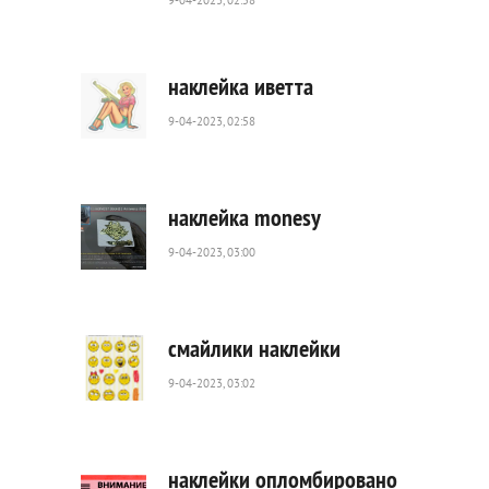
9-04-2023, 02:58
416
0
наклейка иветта
9-04-2023, 02:58
477
0
наклейка monesy
9-04-2023, 03:00
1
236
0
смайлики наклейки
9-04-2023, 03:02
623
0
наклейки опломбировано