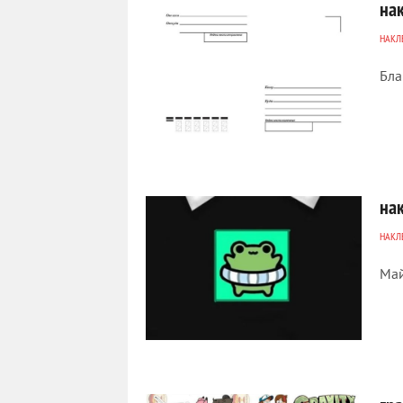
на
НАКЛ
Бла
6 042
0
на
НАКЛ
Май
3 804
72