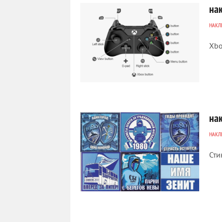
на
НАКЛ
Xbo
5 705
0
на
НАКЛ
Сти
1 333
0