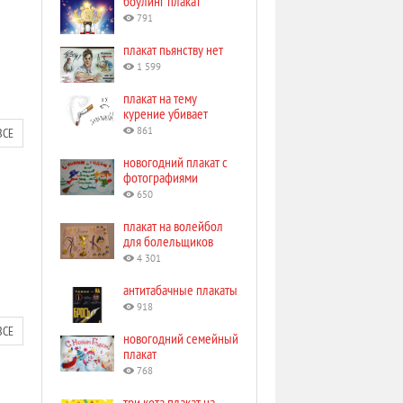
боулинг плакат
791
плакат пьянству нет
1 599
плакат на тему
курение убивает
ВСЕ
861
новогодний плакат с
фотографиями
650
плакат на волейбол
для болельщиков
4 301
антитабачные плакаты
918
ВСЕ
новогодний семейный
плакат
768
три кота плакат на