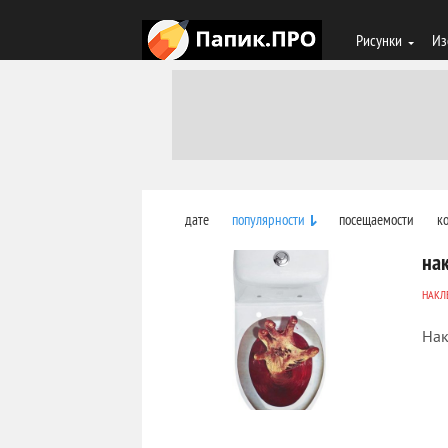
Рисунки
Из
дате
популярности
посещаемости
к
на
НАКЛ
Нак
4 344
0