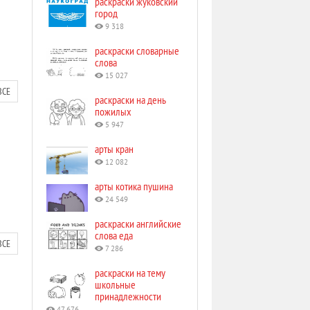
раскраски жуковский
город
9 318
раскраски словарные
слова
15 027
ВСЕ
раскраски на день
пожилых
5 947
арты кран
12 082
арты котика пушина
24 549
раскраски английские
слова еда
ВСЕ
7 286
раскраски на тему
школьные
принадлежности