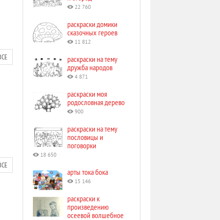
22 760
раскраски домики
сказочных героев
11 812
ВСЕ
раскраски на тему
дружба народов
4 871
раскраски моя
родословная дерево
900
раскраски на тему
пословицы и
поговорки
18 650
ВСЕ
арты тока бока
15 146
раскраски к
произведению
осеевой волшебное