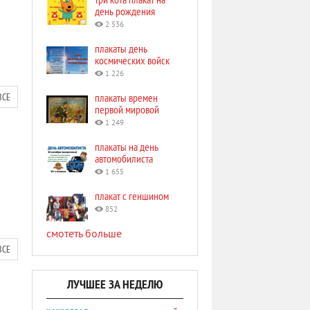
день рождения
2 536
плакаты день
космических войск
1 226
ВСЕ
плакаты времен
первой мировой
1 249
плакаты на день
автомобилиста
1 655
плакат с геншином
852
смотеть больше
ВСЕ
ЛУЧШЕЕ ЗА НЕДЕЛЮ