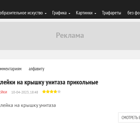
образительное искуство
Графика
Картинки
Трафареты
без фо
омментариям
алфавиту
клейки на крышку унитаза прикольные
ЕЙКИ
10-04-2023, 18:48
лейка на крышку унитаза
СМОТРЕТЬ 