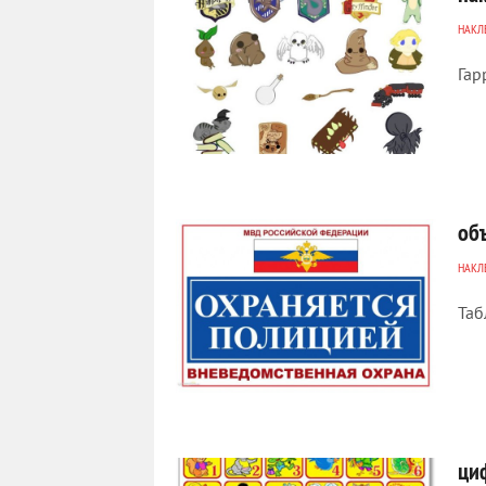
НАКЛ
Гар
1 610
0
об
НАКЛ
Таб
4 908
0
ци