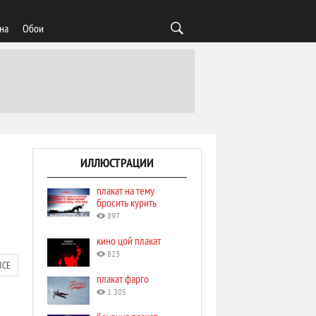
на
Обои
ИЛЛЮСТРАЦИИ
плакат на тему
бросить курить
897
кино цой плакат
823
ВСЕ
плакат фарго
1 305