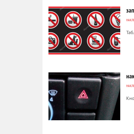
за
НАКЛ
Таб
4 621
0
на
НАКЛ
Кно
4 822
0