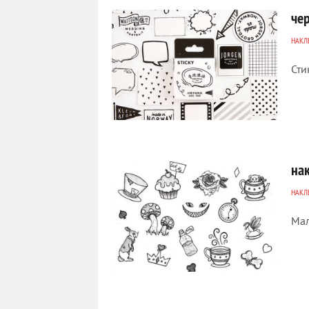
че
НАКЛ
Сти
9 556
0
на
НАКЛ
Мал
7 729
0