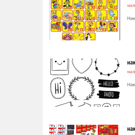
НАКЛ
Нак
21 479
0
на
НАКЛ
Нак
4 609
0
на