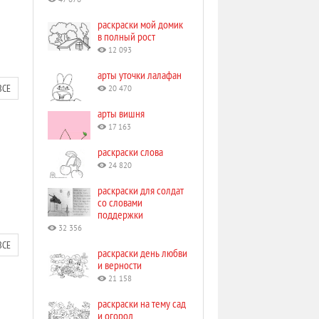
47 676
раскраски мой домик
в полный рост
12 093
арты уточки лалафан
ВСЕ
20 470
арты вишня
17 163
раскраски слова
24 820
раскраски для солдат
со словами
поддержки
32 356
ВСЕ
раскраски день любви
и верности
21 158
раскраски на тему сад
и огород