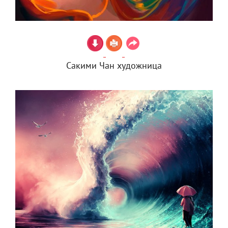
Сакими Чан художница