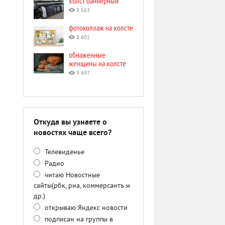
холст баннерный
8 563
фотоколлаж на холсте
8 601
обнаженные
женщины на холсте
9 497
Откуда вы узнаете о
новостях чаще всего?
Телевиденье
Радио
читаю Новостные
сайты(рбк, риа, коммерсантъ и
др.)
открываю Яндекс новости
подписан на группы в