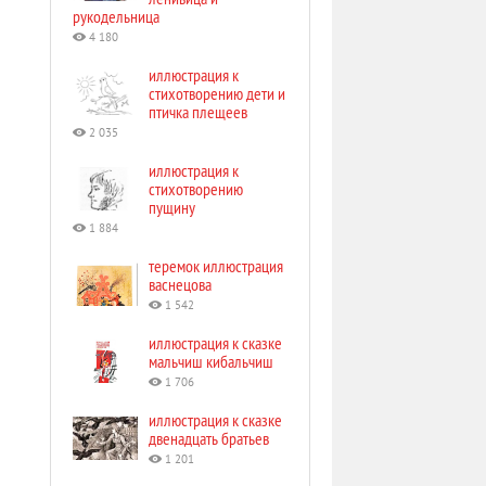
рукодельница
4 180
иллюстрация к
стихотворению дети и
птичка плещеев
2 035
иллюстрация к
стихотворению
пущину
1 884
теремок иллюстрация
васнецова
1 542
иллюстрация к сказке
мальчиш кибальчиш
1 706
иллюстрация к сказке
двенадцать братьев
1 201