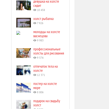
девушка на холсте
сидит
10 458
холст рыбалка
7 926
молодцы на холсте
васнецова
9 983
профессиональные
холсты для рисования
9 576
отпечаток тела на
холсте
12 371
постер на холсте
море
8 806
подарок на свадьбу
холст