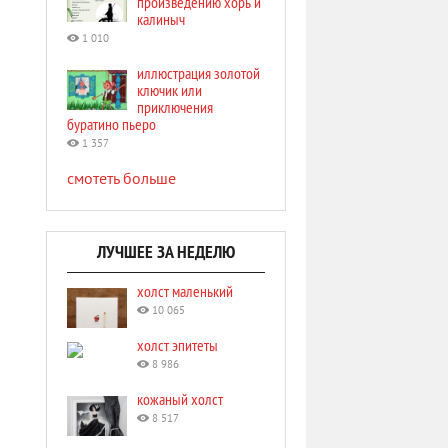
произведению хорь и
калиныч
1 010
иллюстрация золотой
ключик или
приключения
буратино пьеро
1 357
смотеть больше
ЛУЧШЕЕ ЗА НЕДЕЛЮ
холст маленький
10 065
холст эпитеты
8 986
кожаный холст
8 517