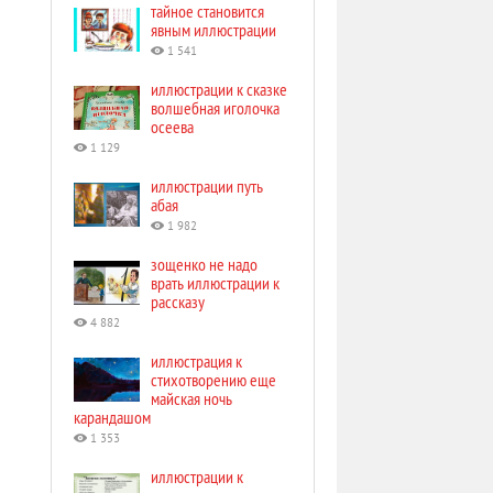
тайное становится
явным иллюстрации
1 541
иллюстрации к сказке
волшебная иголочка
осеева
1 129
иллюстрации путь
абая
1 982
зощенко не надо
врать иллюстрации к
рассказу
4 882
иллюстрация к
стихотворению еще
майская ночь
карандашом
1 353
иллюстрации к