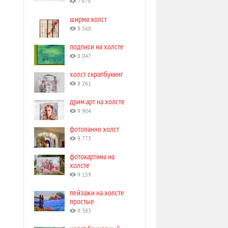
7 979
ширма холст
8 568
подписи на холсте
8 047
холст скрапбукинг
8 261
дрим арт на холсте
9 904
фотопанно холст
9 773
фотокартина на
холсте
9 159
пейзажи на холсте
простые
9 383