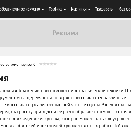
образительное искуство
Графика
Картинки
Трафареты
без фо
ество коментариев: 0
ия
здания изображений при помощи пирографической техники. П
трументом на деревянной поверхности создаются различные
орые воссоздают реалистичные пейзажные сцены. Это уникальн
ередать красоту природы и ее разнообразие с помощью огня 
сное произведение искусства, которое может стать как украше
ом для любителей и ценителей художественных работ. Пейзаж