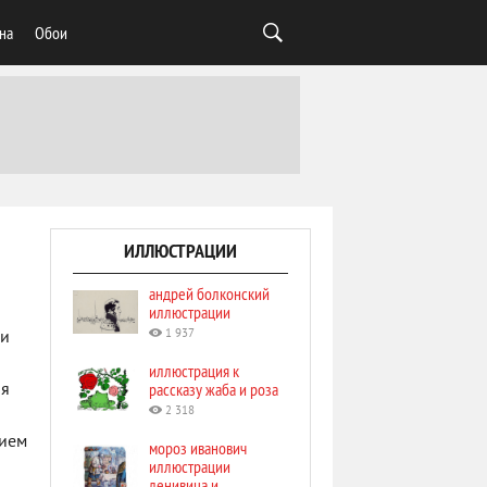
на
Обои
ИЛЛЮСТРАЦИИ
андрей болконский
иллюстрации
1 937
ри
иллюстрация к
рассказу жаба и роза
ая
2 318
и
нием
мороз иванович
иллюстрации
ленивица и