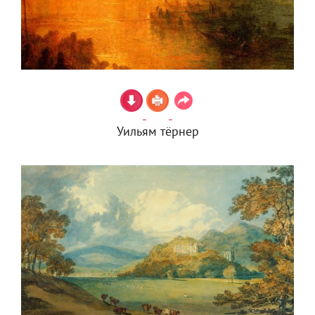
Уильям тёрнер