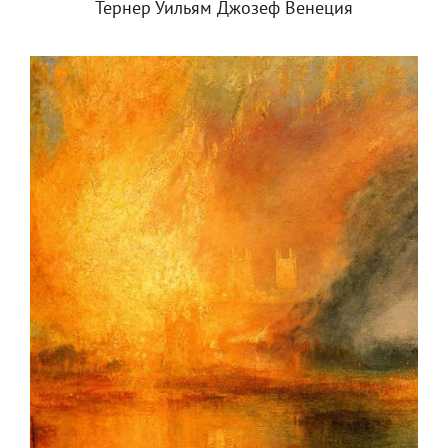
Тернер Уильям Джозеф Венеция