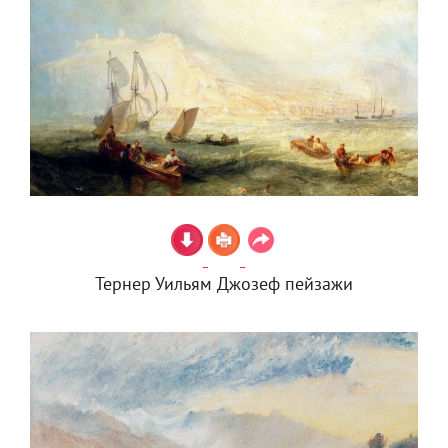
Тернер Уильям Джозеф пейзажи