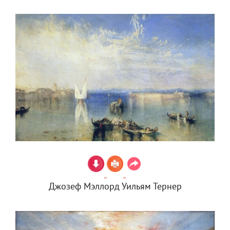
Джозеф Мэллорд Уильям Тернер