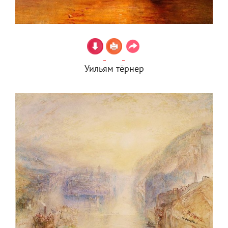
Уильям тёрнер