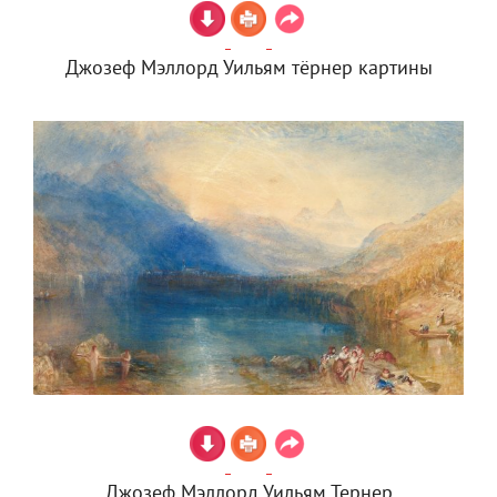
Джозеф Мэллорд Уильям тёрнер картины
Джозеф Мэллорд Уильям Тернер