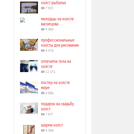
холст рыбалка
7 925
молодцы на холсте
васнецова
9 983
профессиональные
холсты для рисования
9 576
отпечаток тела на
холсте
12 371
постер на холсте
море
8 806
подарок на свадьбу
холст
7 977
ширма холст
8 568