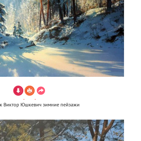
к Виктор Юшкевич зимние пейзажи