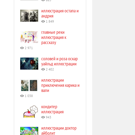
885
иллюстрация остапа и
андрия
1 849
главные реки
иллюстрация к
рассказу
2 971
соловей и роза оскар
уайльд иллюстрации
2 402
иллюстрации
приключения карика и
вали
1 038
кондитер
иллюстрация
943
иллюстрации доктор
айболит