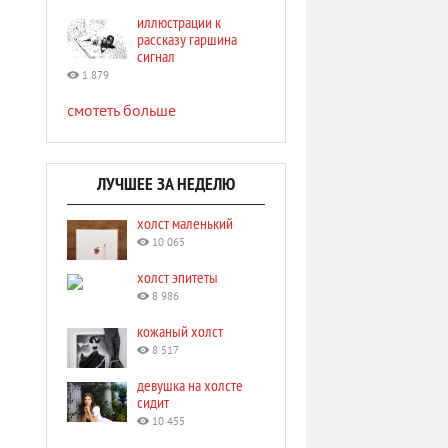
иллюстрации к
рассказу гаршина
сигнал
1 879
смотеть больше
ЛУЧШЕЕ ЗА НЕДЕЛЮ
холст маленький
10 065
холст эпитеты
8 986
кожаный холст
8 517
девушка на холсте
сидит
10 455