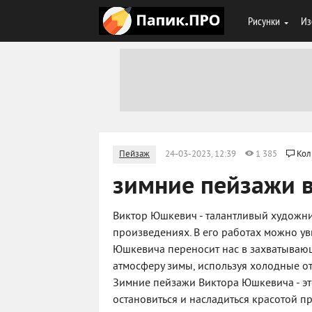
Рисунки
Из
Пейзаж
24-03-2023, 12:39
1 385
Кол
зимние пейзажи 
Виктор Юшкевич - талантливый художни
произведениях. В его работах можно ув
Юшкевича переносит нас в захватывающ
атмосферу зимы, используя холодные от
Зимние пейзажи Виктора Юшкевича - это
остановиться и насладиться красотой 