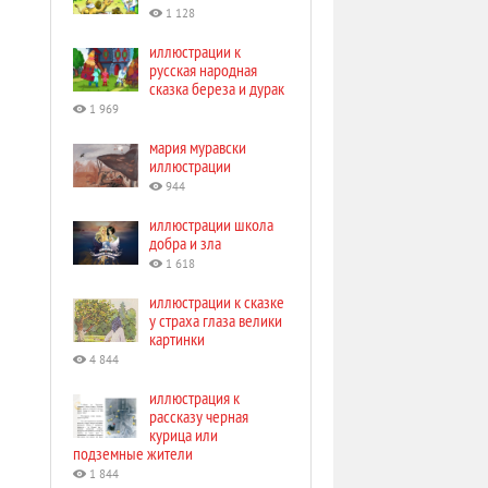
1 128
иллюстрации к
русская народная
сказка береза и дурак
1 969
мария муравски
иллюстрации
944
иллюстрации школа
добра и зла
1 618
иллюстрации к сказке
у страха глаза велики
картинки
4 844
иллюстрация к
рассказу черная
курица или
подземные жители
1 844