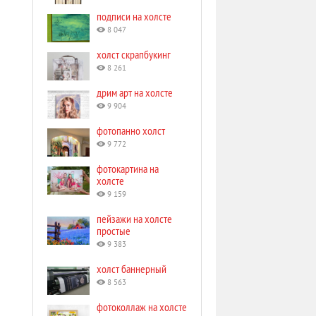
подписи на холсте
8 047
холст скрапбукинг
8 261
дрим арт на холсте
9 904
фотопанно холст
9 772
фотокартина на
холсте
9 159
пейзажи на холсте
простые
9 383
холст баннерный
8 563
фотоколлаж на холсте