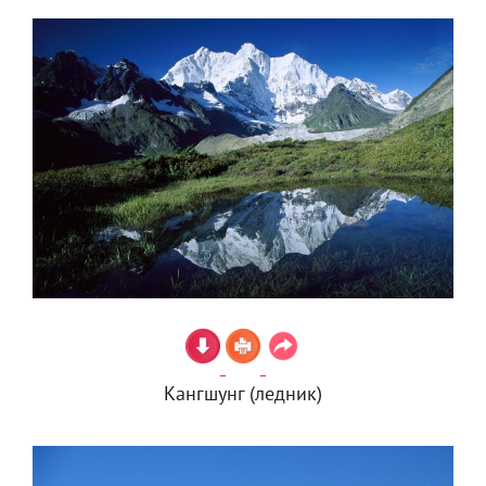
Кангшунг (ледник)