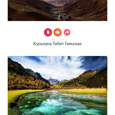
Куньлунь Тибет Гималаи