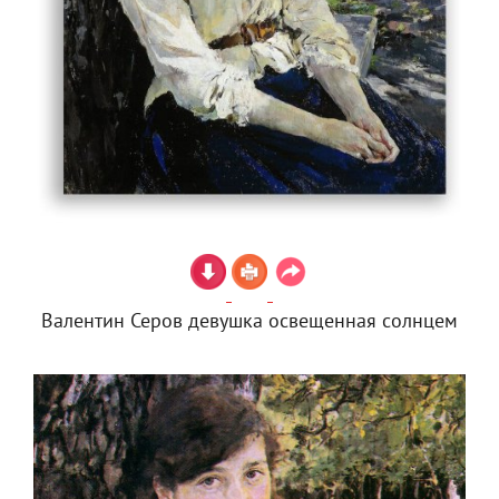
Валентин Серов девушка освещенная солнцем