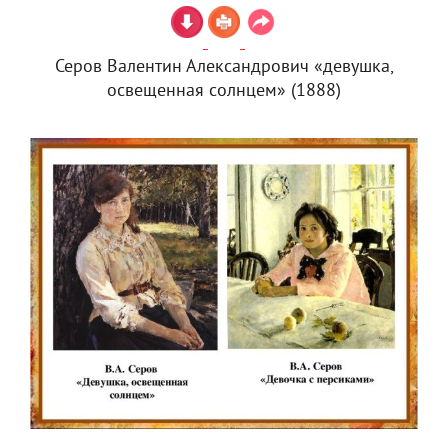
Серов Валентин Александрович «девушка,
освещенная солнцем» (1888)