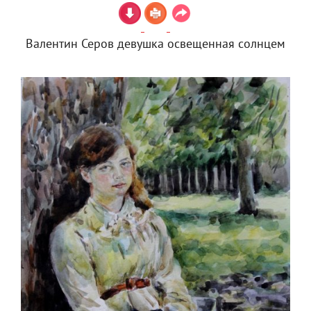
Валентин Серов девушка освещенная солнцем