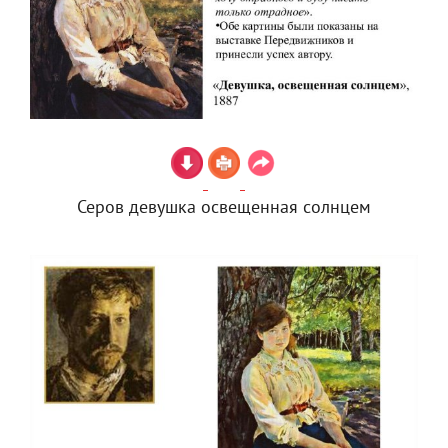
Серов девушка освещенная солнцем