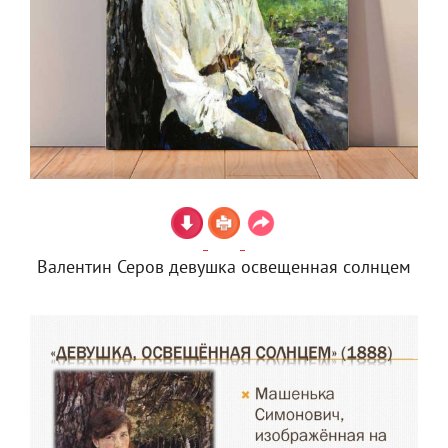
Валентин Серов девушка освещенная солнцем