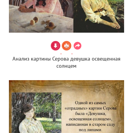
Анализ картины Серова девушка освещенная
солнцем