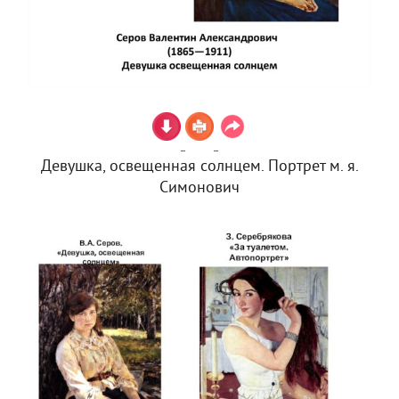
Девушка, освещенная солнцем. Портрет м. я.
Симонович