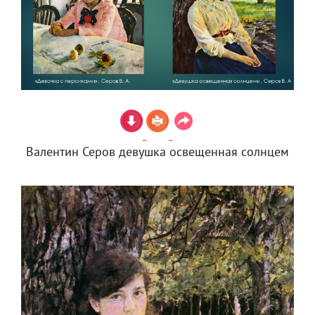
Валентин Серов девушка освещенная солнцем