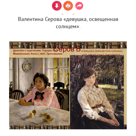
Валентина Серова «девушка, освещенная
солнцем».