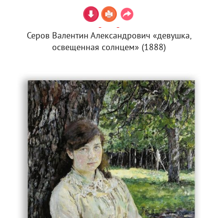
Серов Валентин Александрович «девушка,
освещенная солнцем» (1888)