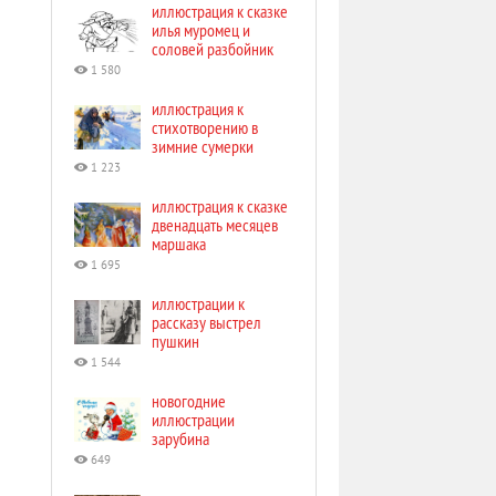
иллюстрация к сказке
илья муромец и
соловей разбойник
1 580
иллюстрация к
стихотворению в
зимние сумерки
1 223
иллюстрация к сказке
двенадцать месяцев
маршака
1 695
иллюстрации к
рассказу выстрел
пушкин
1 544
новогодние
иллюстрации
зарубина
649