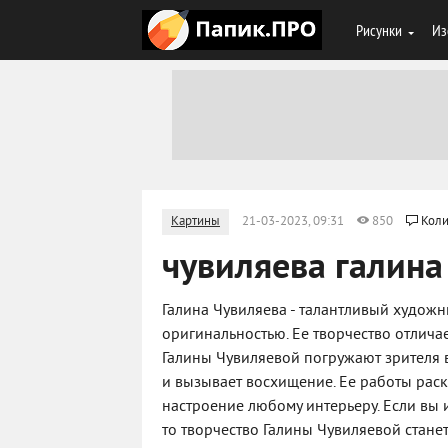
Рисунки
Из
Картины
21-03-2023, 09:31
850
Коли
чувиляева галина
Галина Чувиляева - талантливый художн
оригинальностью. Ее творчество отлич
Галины Чувиляевой погружают зрителя в
и вызывает восхищение. Ее работы рас
настроение любому интерьеру. Если вы
то творчество Галины Чувиляевой стане