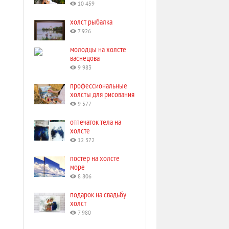
10 459
холст рыбалка
7 926
молодцы на холсте
васнецова
9 983
профессиональные
холсты для рисования
9 577
отпечаток тела на
холсте
12 372
постер на холсте
море
8 806
подарок на свадьбу
холст
7 980