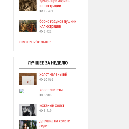
эдуар анри авриль
иллюстрации
15 491
борис годунов пушкин
иллюстрации
1 421
смотеть больше
ЛУЧШЕЕ ЗА НЕДЕЛЮ
холст маленький
10 066
холст эпитеты
8 988
кожаный холст
8 519
девушка на холсте
сидит