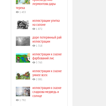
лермонтова дары
терека
1 453
иллюстрации улитка
на склоне
1 872
доре потерянный рай
иллюстрации
1 318
иллюстрации к сказке
фарбований лис
3 765
иллюстрации к сказке
умнее всех
2 081
иллюстрация к сказке
сладкова медведь и
солнце
1 792