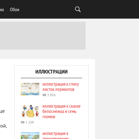
на
Обои
ИЛЛЮСТРАЦИИ
иллюстрация к стиху
листок лермонтов
3 856
иллюстрация к сказке
белоснежка и семь
це
гномов
1 109
ой,
иллюстрация к
произведению