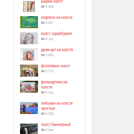
ширма холст
8 568
подписи на холсте
8 047
холст скрапбукинг
8 261
дрим арт на холсте
9 905
фотопанно холст
9 775
фотокартина на
холсте
9 161
пейзажи на холсте
простые
9 385
холст баннерный
8 564