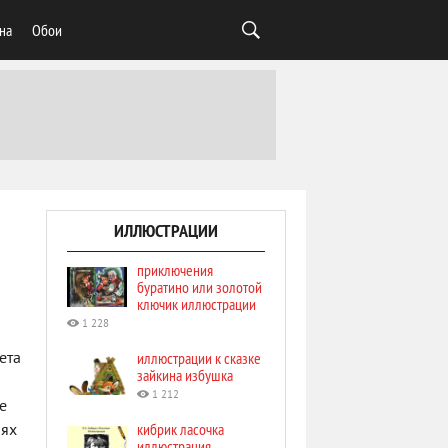
на
Обои
ИЛЛЮСТРАЦИИ
приключения
буратино или золотой
ключик иллюстрации
1 228
иллюстрации к сказке
ета
зайкина избушка
1 212
е
кибрик ласочка
иях
иллюстрация