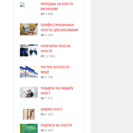
молодцы на холсте
васнецова
9 980
профессиональные
холсты для рисования
9 569
отпечаток тела на
холсте
12 366
постер на холсте
море
8 796
подарок на свадьбу
холст
7 973
ширма холст
8 563
подписи на холсте
8 045