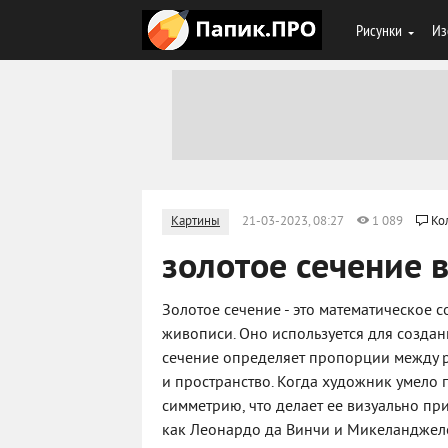
Рисунки
Из
Картины
21-03-2023, 08:27
1 089
Ко
золотое сечение 
Золотое сечение - это математическое с
живописи. Оно используется для созда
сечение определяет пропорции между р
и пространство. Когда художник умело 
симметрию, что делает ее визуально пр
как Леонардо да Винчи и Микеланджело