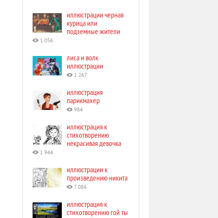
иллюстрации черная
курица или
подземные жители
1 056
лиса и волк
иллюстрации
1 267
иллюстрация
парикмахер
984
иллюстрация к
стихотворению
некрасивая девочка
1 944
иллюстрации к
произведению никита
7 086
иллюстрация к
стихотворению гой ты