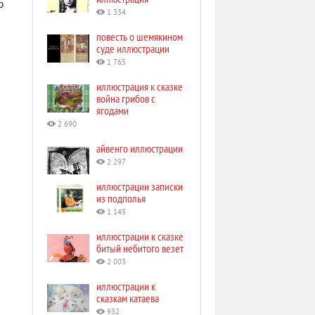
ю
1 334
повесть о шемякином
суде иллюстрации
1 765
иллюстрация к сказке
война грибов с
ягодами
2 690
айвенго иллюстрации
2 297
иллюстрации записки
из подполья
1 145
иллюстрации к сказке
битый небитого везет
2 003
иллюстрации к
сказкам катаева
932