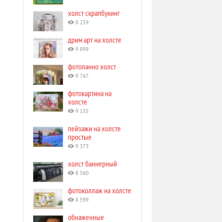
холст скрапбукинг
8 259
дрим арт на холсте
9 899
фотопанно холст
9 767
фотокартина на
холсте
9 155
пейзажи на холсте
простые
9 373
холст баннерный
8 560
фотоколлаж на холсте
8 599
обнаженные